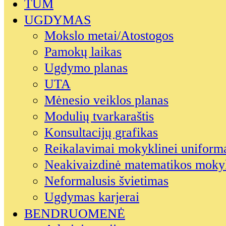
TŪM
UGDYMAS
Mokslo metai/Atostogos
Pamokų laikas
Ugdymo planas
UTA
Mėnesio veiklos planas
Modulių tvarkaraštis
Konsultacijų grafikas
Reikalavimai mokyklinei uniform
Neakivaizdinė matematikos moky
Neformalusis švietimas
Ugdymas karjerai
BENDRUOMENĖ