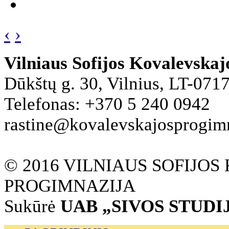
‹
›
Vilniaus Sofijos Kovalevska
Dūkštų g. 30, Vilnius, LT-071
Telefonas: +370 5 240 0942
rastine@kovalevskajosprogimna
© 2016 VILNIAUS SOFIJO
PROGIMNAZIJA
Sukūrė
UAB „SIVOS STUDI