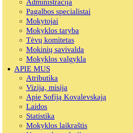
Administracija
Pagalbos specialistai
Mokytojai
Mokyklos taryba
Tėvų komitetas
Mokinių savivalda
Mokyklos valgykla
APIE MUS
Atributika
Vizija, misija
Apie Sofiją Kovalevskają
Laidos
Statistika
Mokyklos laikraštis