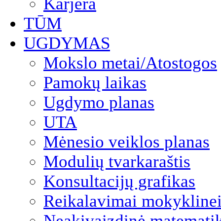
Karjera
TŪM
UGDYMAS
Mokslo metai/Atostogos
Pamokų laikas
Ugdymo planas
UTA
Mėnesio veiklos planas
Modulių tvarkaraštis
Konsultacijų grafikas
Reikalavimai mokyklinei
Neakivaizdinė matemati