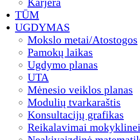
Karjera
TŪM
UGDYMAS
Mokslo metai/Atostogos
Pamokų laikas
Ugdymo planas
UTA
Mėnesio veiklos planas
Modulių tvarkaraštis
Konsultacijų grafikas
Reikalavimai mokyklinei
Neakivaizdinė matemati