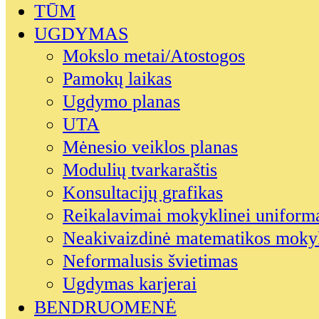
TŪM
UGDYMAS
Mokslo metai/Atostogos
Pamokų laikas
Ugdymo planas
UTA
Mėnesio veiklos planas
Modulių tvarkaraštis
Konsultacijų grafikas
Reikalavimai mokyklinei uniform
Neakivaizdinė matematikos moky
Neformalusis švietimas
Ugdymas karjerai
BENDRUOMENĖ