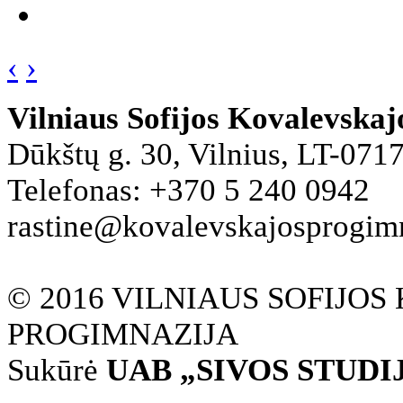
‹
›
Vilniaus Sofijos Kovalevska
Dūkštų g. 30, Vilnius, LT-071
Telefonas: +370 5 240 0942
rastine@kovalevskajosprogimna
© 2016 VILNIAUS SOFIJO
PROGIMNAZIJA
Sukūrė
UAB „SIVOS STUDI