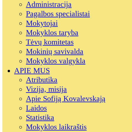
Administracija
Pagalbos specialistai
Mokytojai
Mokyklos taryba
Tėvų komitetas
Mokinių savivalda
Mokyklos valgykla
APIE MUS
Atributika
Vizija, misija
Apie Sofiją Kovalevskają
Laidos
Statistika
Mokyklos laikraštis