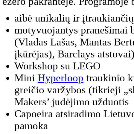
ežero pakrantėje. Programoje 
aibė unikalių ir įtraukianč
motyvuojantys pranešimai be
(Vladas Lašas, Mantas Bertu
įkūrėjas), Barclays atstovai
Workshop su LEGO
Mini
Hyperloop
traukinio k
greičio varžybos (tikrieji 
Makers’ judėjimo užduotis
Capoeira atsiradimo Lietuvoj
pamoka