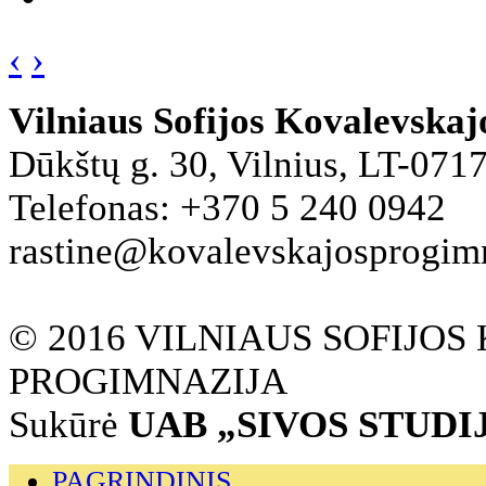
‹
›
Vilniaus Sofijos Kovalevska
Dūkštų g. 30, Vilnius, LT-071
Telefonas: +370 5 240 0942
rastine@kovalevskajosprogimna
© 2016 VILNIAUS SOFIJO
PROGIMNAZIJA
Sukūrė
UAB „SIVOS STUDI
PAGRINDINIS