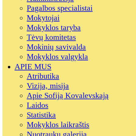
Pagalbos specialistai
Mokytojai
Mokyklos taryba
Tėvų komitetas
Mokinių savivalda
Mokyklos valgykla
APIE MUS
Atributika
Vizija, misija
Apie Sofiją Kovalevskają
Laidos
Statistika
Mokyklos laikraštis
Nuotraukų galerija