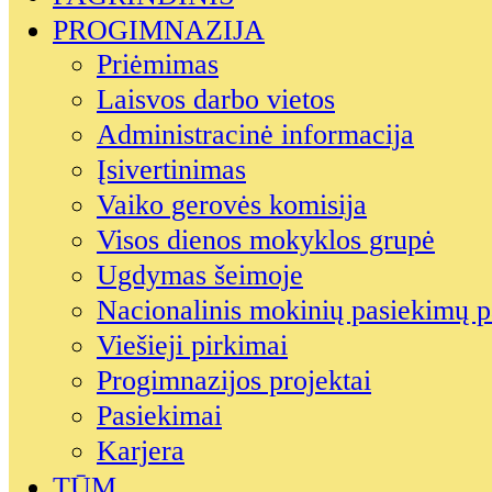
PROGIMNAZIJA
Priėmimas
Laisvos darbo vietos
Administracinė informacija
Įsivertinimas
Vaiko gerovės komisija
Visos dienos mokyklos grupė
Ugdymas šeimoje
Nacionalinis mokinių pasiekimų p
Viešieji pirkimai
Progimnazijos projektai
Pasiekimai
Karjera
TŪM