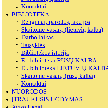
Kontaktai
BIBLIOTEKA
Renginiai, parodos, akcijos
Skaitome vasarą (lietuvių kalba)
Darbo laikas
Taisyklės
Bibliotekos istorija
El. biblioteka RUSŲ KALBA
El. biblioteka LIETUVIŲ KALB
Skaitome vasarą (rusų kalba)
Kontaktai
NUORODOS
ĮTRAUKUSIS UGDYMAS
Aviso Legal