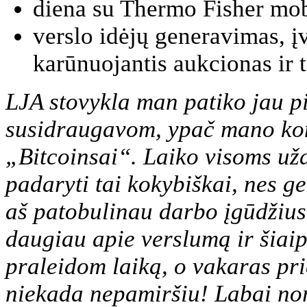
diena su Thermo Fisher mob
verslo idėjų generavimas, įv
karūnuojantis aukcionas ir t.
LJA stovykla man patiko jau pi
susidraugavom, ypač mano ko
„Bitcoinsai“. Laiko visoms už
padaryti tai kokybiškai, nes ge
aš patobulinau darbo įgūdžius
daugiau apie verslumą ir šiaip
praleidom laiką, o vakaras pri
niekada nepamiršiu! Labai no