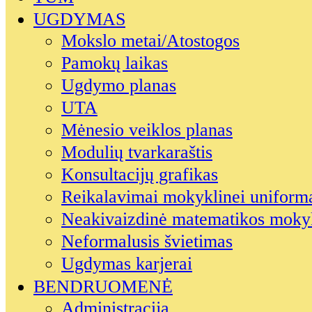
UGDYMAS
Mokslo metai/Atostogos
Pamokų laikas
Ugdymo planas
UTA
Mėnesio veiklos planas
Modulių tvarkaraštis
Konsultacijų grafikas
Reikalavimai mokyklinei uniform
Neakivaizdinė matematikos moky
Neformalusis švietimas
Ugdymas karjerai
BENDRUOMENĖ
Administracija