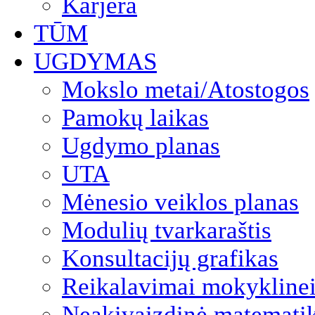
Karjera
TŪM
UGDYMAS
Mokslo metai/Atostogos
Pamokų laikas
Ugdymo planas
UTA
Mėnesio veiklos planas
Modulių tvarkaraštis
Konsultacijų grafikas
Reikalavimai mokyklinei
Neakivaizdinė matemati