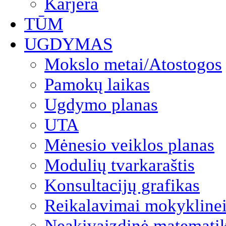
Karjera
TŪM
UGDYMAS
Mokslo metai/Atostogos
Pamokų laikas
Ugdymo planas
UTA
Mėnesio veiklos planas
Modulių tvarkaraštis
Konsultacijų grafikas
Reikalavimai mokyklinei
Neakivaizdinė matemati