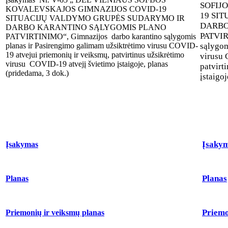
SOFIJ
KOVALEVSKAJOS GIMNAZIJOS COVID-19
19 SI
SITUACIJŲ VALDYMO GRUPĖS SUDARYMO IR
DARBO
DARBO KARANTINO SĄLYGOMIS PLANO
PATVIR
PATVIRTINIMO“, Gimnazijos darbo karantino sąlygomis
planas ir Pasirengimo galimam užsiktrėtimo virusu COVID-
sąlygom
19 atvejui priemonių ir veiksmų, patvirtinus užsikrėtimo
virusu 
virusu COVID-19 atvejį švietimo įstaigoje, planas
patvirt
(pridedama, 3 dok.)
įstaigo
Įsaky
Įsakymas
Planas
Planas
Priemo
Priemonių ir veiksmų planas