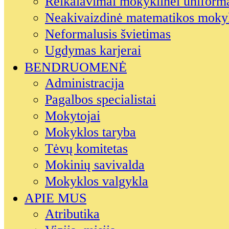
Reikalavimai mokyklinei uniform
Neakivaizdinė matematikos moky
Neformalusis švietimas
Ugdymas karjerai
BENDRUOMENĖ
Administracija
Pagalbos specialistai
Mokytojai
Mokyklos taryba
Tėvų komitetas
Mokinių savivalda
Mokyklos valgykla
APIE MUS
Atributika