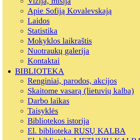
Vizija, misija
Apie Sofiją Kovalevskają
Laidos
Statistika
Mokyklos laikraštis
Nuotraukų galerija
Kontaktai
BIBLIOTEKA
Renginiai, parodos, akcijos
Skaitome vasarą (lietuvių kalba)
Darbo laikas
Taisyklės
Bibliotekos istorija
El. biblioteka RUSŲ KALBA