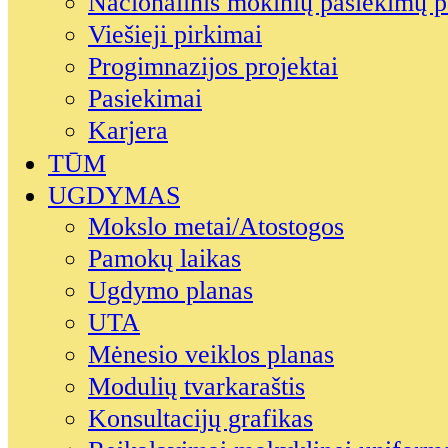
Nacionalinis mokinių pasiekimų p
Viešieji pirkimai
Progimnazijos projektai
Pasiekimai
Karjera
TŪM
UGDYMAS
Mokslo metai/Atostogos
Pamokų laikas
Ugdymo planas
UTA
Mėnesio veiklos planas
Modulių tvarkaraštis
Konsultacijų grafikas