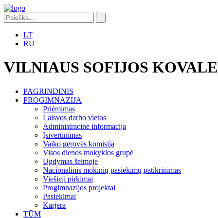
LT
RU
VILNIAUS SOFIJOS KOVAL
PAGRINDINIS
PROGIMNAZIJA
Priėmimas
Laisvos darbo vietos
Administracinė informacija
Įsivertinimas
Vaiko gerovės komisija
Visos dienos mokyklos grupė
Ugdymas šeimoje
Nacionalinis mokinių pasiekimų patikrinimas
Viešieji pirkimai
Progimnazijos projektai
Pasiekimai
Karjera
TŪM