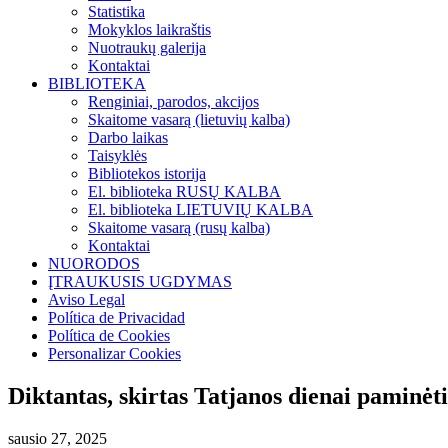
Statistika
Mokyklos laikraštis
Nuotraukų galerija
Kontaktai
BIBLIOTEKA
Renginiai, parodos, akcijos
Skaitome vasarą (lietuvių kalba)
Darbo laikas
Taisyklės
Bibliotekos istorija
El. biblioteka RUSŲ KALBA
El. biblioteka LIETUVIŲ KALBA
Skaitome vasarą (rusų kalba)
Kontaktai
NUORODOS
ĮTRAUKUSIS UGDYMAS
Aviso Legal
Política de Privacidad
Política de Cookies
Personalizar Cookies
Diktantas, skirtas Tatjanos dienai paminėti
sausio 27, 2025