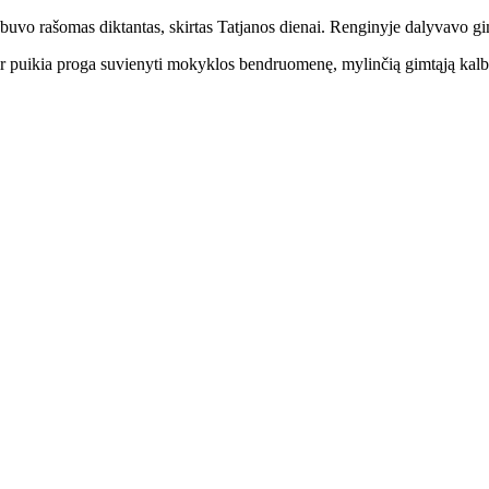
buvo rašomas diktantas, skirtas Tatjanos dienai. Renginyje dalyvavo gim
 ir puikia proga suvienyti mokyklos bendruomenę, mylinčią gimtąją kalbą