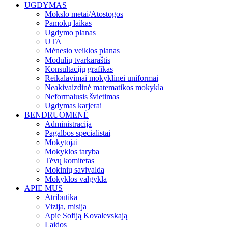
UGDYMAS
Mokslo metai/Atostogos
Pamokų laikas
Ugdymo planas
UTA
Mėnesio veiklos planas
Modulių tvarkaraštis
Konsultacijų grafikas
Reikalavimai mokyklinei uniformai
Neakivaizdinė matematikos mokykla
Neformalusis švietimas
Ugdymas karjerai
BENDRUOMENĖ
Administracija
Pagalbos specialistai
Mokytojai
Mokyklos taryba
Tėvų komitetas
Mokinių savivalda
Mokyklos valgykla
APIE MUS
Atributika
Vizija, misija
Apie Sofiją Kovalevskają
Laidos