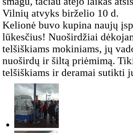
smagu, tačiau atėjo laikas atsi
Vilnių atvyks birželio 10 d.
Kelionė buvo kupina naujų įsp
lūkesčius! Nuoširdžiai dėkoja
telšiškiams mokiniams, jų vado
nuoširdų ir šiltą priėmimą. Ti
telšiškiams ir deramai sutikti j