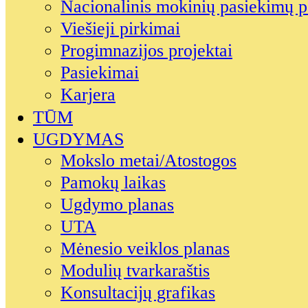
Nacionalinis mokinių pasiekimų p
Viešieji pirkimai
Progimnazijos projektai
Pasiekimai
Karjera
TŪM
UGDYMAS
Mokslo metai/Atostogos
Pamokų laikas
Ugdymo planas
UTA
Mėnesio veiklos planas
Modulių tvarkaraštis
Konsultacijų grafikas