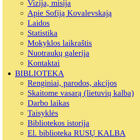
Vizija, misija
Apie Sofiją Kovalevskają
Laidos
Statistika
Mokyklos laikraštis
Nuotraukų galerija
Kontaktai
BIBLIOTEKA
Renginiai, parodos, akcijos
Skaitome vasarą (lietuvių kalba)
Darbo laikas
Taisyklės
Bibliotekos istorija
El. biblioteka RUSŲ KALBA