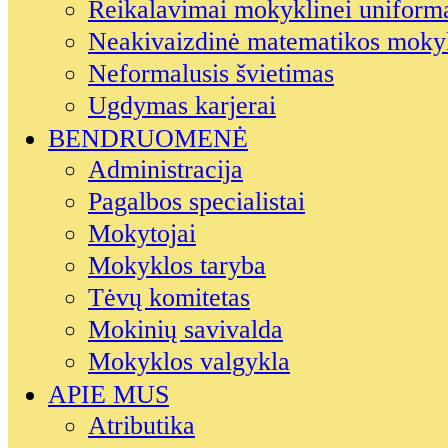
Reikalavimai mokyklinei uniform
Neakivaizdinė matematikos moky
Neformalusis švietimas
Ugdymas karjerai
BENDRUOMENĖ
Administracija
Pagalbos specialistai
Mokytojai
Mokyklos taryba
Tėvų komitetas
Mokinių savivalda
Mokyklos valgykla
APIE MUS
Atributika