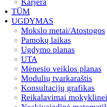
Karjera
TŪM
UGDYMAS
Mokslo metai/Atostogos
Pamokų laikas
Ugdymo planas
UTA
Mėnesio veiklos planas
Modulių tvarkaraštis
Konsultacijų grafikas
Reikalavimai mokyklinei
Neakivaizdinė matemati