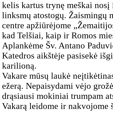
kelis kartus trynę meškai nosį
linksmų atostogų. Žaismingų m
centre apžiūrėjome „Žemaitijo
kad Telšiai, kaip ir Romos mies
Aplankėme Šv. Antano Paduvieč
Katedros aikštėje pasisekė išg
karilioną.
Vakare mūsų laukė neįtikėtina
ežerą. Nepaisydami vėjo grož
drąsiausi mokiniai trumpam atsi
Vakarą leidome ir nakvojome 