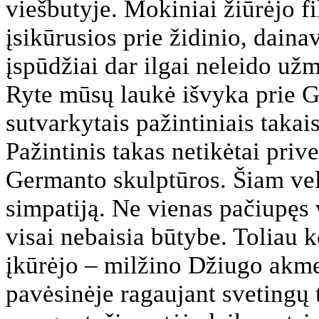
viešbutyje. Mokiniai žiūrėjo fi
įsikūrusios prie židinio, dainav
įspūdžiai dar ilgai neleido užm
Ryte mūsų laukė išvyka prie 
sutvarkytais pažintiniais takai
Pažintinis takas netikėtai pri
Germanto skulptūros. Šiam veln
simpatiją. Ne vienas pačiupęs 
visai nebaisia būtybe. Toliau 
įkūrėjo – milžino Džiugo akme
pavėsinėje ragaujant svetingų 