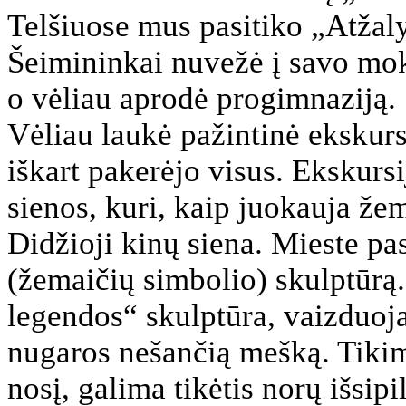
Telšiuose mus pasitiko „Atžal
Šeimininkai nuvežė į savo mok
o vėliau aprodė progimnaziją.
Vėliau laukė pažintinė ekskurs
iškart pakerėjo visus. Ekskurs
sienos, kuri, kaip juokauja žem
Didžioji kinų siena. Mieste p
(žemaičių simbolio) skulptūrą.
legendos“ skulptūra, vaizduoj
nugaros nešančią mešką. Tikim
nosį, galima tikėtis norų išsip