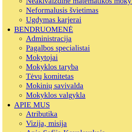
Neakivaizdinė matematikos moky
Neformalusis švietimas
Ugdymas karjerai
BENDRUOMENĖ
Administracija
Pagalbos specialistai
Mokytojai
Mokyklos taryba
Tėvų komitetas
Mokinių savivalda
Mokyklos valgykla
APIE MUS
Atributika
Vizija, misija