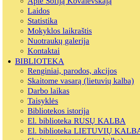
Apie Sofiją Kovalevskają
Laidos
Statistika
Mokyklos laikraštis
Nuotraukų galerija
Kontaktai
BIBLIOTEKA
Renginiai, parodos, akcijos
Skaitome vasarą (lietuvių kalba)
Darbo laikas
Taisyklės
Bibliotekos istorija
El. biblioteka RUSŲ KALBA
El. biblioteka LIETUVIŲ KALB