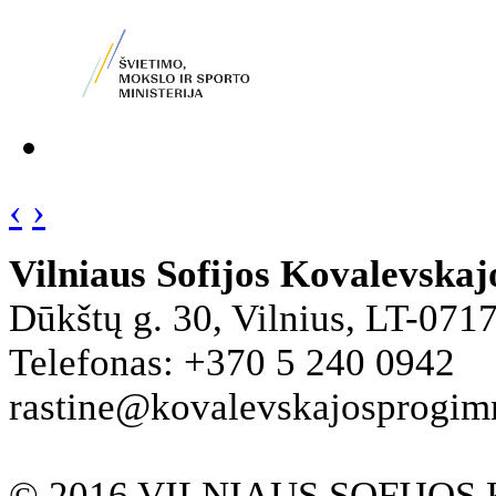
‹
›
Vilniaus Sofijos Kovalevska
Dūkštų g. 30, Vilnius, LT-071
Telefonas: +370 5 240 0942
rastine@kovalevskajosprogimna
© 2016 VILNIAUS SOFIJO