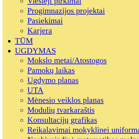
Viešieji pirkimai
Progimnazijos projektai
Pasiekimai
Karjera
TŪM
UGDYMAS
Mokslo metai/Atostogos
Pamokų laikas
Ugdymo planas
UTA
Mėnesio veiklos planas
Modulių tvarkaraštis
Konsultacijų grafikas
Reikalavimai mokyklinei uniform