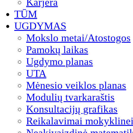
Karjera
TŪM
UGDYMAS
Mokslo metai/Atostogos
Pamokų laikas
Ugdymo planas
UTA
Mėnesio veiklos planas
Modulių tvarkaraštis
Konsultacijų grafikas
Reikalavimai mokyklinei
Neakivaizdinė matemati