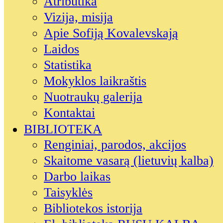
Atributika
Vizija, misija
Apie Sofiją Kovalevskają
Laidos
Statistika
Mokyklos laikraštis
Nuotraukų galerija
Kontaktai
BIBLIOTEKA
Renginiai, parodos, akcijos
Skaitome vasarą (lietuvių kalba)
Darbo laikas
Taisyklės
Bibliotekos istorija