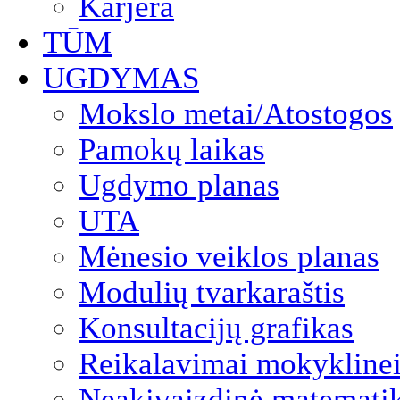
Karjera
TŪM
UGDYMAS
Mokslo metai/Atostogos
Pamokų laikas
Ugdymo planas
UTA
Mėnesio veiklos planas
Modulių tvarkaraštis
Konsultacijų grafikas
Reikalavimai mokyklinei
Neakivaizdinė matemati