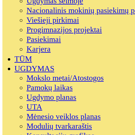
Ugdymas šeimoje
Nacionalinis mokinių pasiekimų p
Viešieji pirkimai
Progimnazijos projektai
Pasiekimai
Karjera
TŪM
UGDYMAS
Mokslo metai/Atostogos
Pamokų laikas
Ugdymo planas
UTA
Mėnesio veiklos planas
Modulių tvarkaraštis