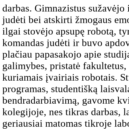
darbas.
Gimnazistus sužavėjo i
judėti bei atskirti žmogaus em
ilgai stovėjo apsupę robotą, ty
komandas
judėti ir buvo apdov
plačiau papasakojo apie studij
galimybes, pristatė fakultetus,
kuriamais įvairiais robotais. 
programas, studentišką laisval
bendradarbiavimą, gavome kvie
kolegijoje, nes tikras darbas, 
geriausiai matomas tikroje labo