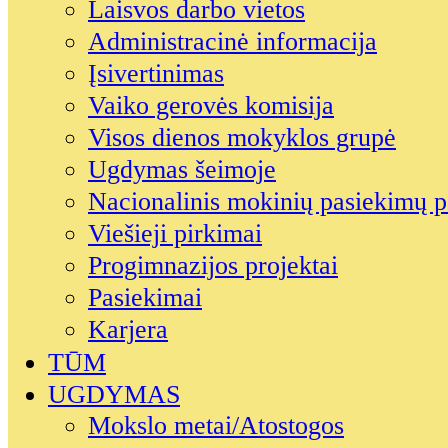
Laisvos darbo vietos
Administracinė informacija
Įsivertinimas
Vaiko gerovės komisija
Visos dienos mokyklos grupė
Ugdymas šeimoje
Nacionalinis mokinių pasiekimų p
Viešieji pirkimai
Progimnazijos projektai
Pasiekimai
Karjera
TŪM
UGDYMAS
Mokslo metai/Atostogos