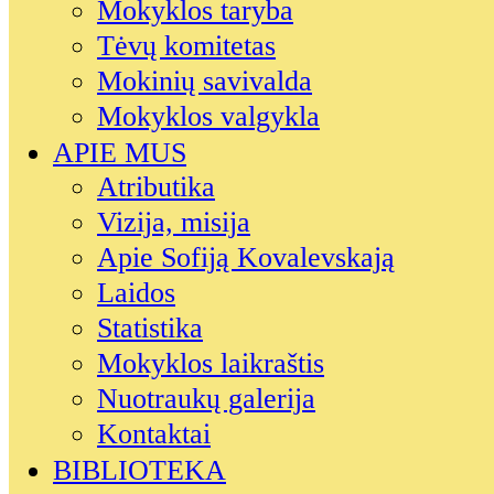
Mokyklos taryba
Tėvų komitetas
Mokinių savivalda
Mokyklos valgykla
APIE MUS
Atributika
Vizija, misija
Apie Sofiją Kovalevskają
Laidos
Statistika
Mokyklos laikraštis
Nuotraukų galerija
Kontaktai
BIBLIOTEKA