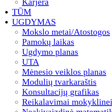
Karjera
TŪM
UGDYMAS
Mokslo metai/Atostogos
Pamokų laikas
Ugdymo planas
UTA
Mėnesio veiklos planas
Modulių tvarkaraštis
Konsultacijų grafikas
Reikalavimai mokyklinei
Neakivaizdinė matemati