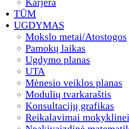
Karjera
TŪM
UGDYMAS
Mokslo metai/Atostogos
Pamokų laikas
Ugdymo planas
UTA
Mėnesio veiklos planas
Modulių tvarkaraštis
Konsultacijų grafikas
Reikalavimai mokyklinei
Neakivaizdinė matemati