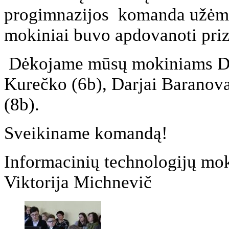
progimnazijos
komanda užėmė
mokiniai buvo apdovanoti priza
Dėkojame mūsų mokiniams Den
Kurečko (6b), Darjai Baranova
(8b).
Sveikiname komandą!
Informacinių technologijų mo
Viktorija Michnevič