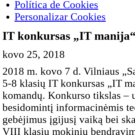
Política de Cookies
Personalizar Cookies
IT konkursas „IT manija
kovo 25, 2018
​2018 m. kovo 7 d. Vilniaus „S
5-8 klasių IT konkursas „IT m
komandų. Konkurso tikslas – u
besidomintį informacinėmis te
gebėjimus įgijusį vaiką bei sk
VIII klasių mokinių bendravi