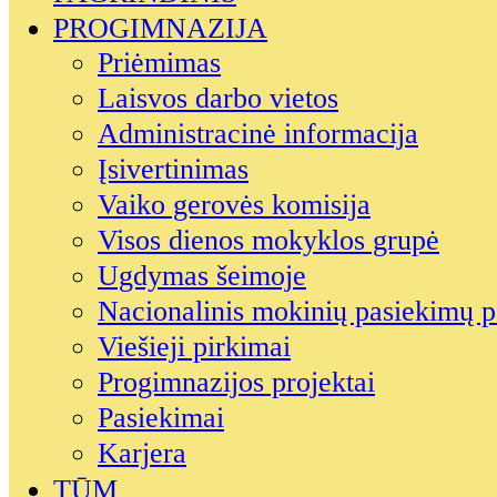
PROGIMNAZIJA
Priėmimas
Laisvos darbo vietos
Administracinė informacija
Įsivertinimas
Vaiko gerovės komisija
Visos dienos mokyklos grupė
Ugdymas šeimoje
Nacionalinis mokinių pasiekimų p
Viešieji pirkimai
Progimnazijos projektai
Pasiekimai
Karjera
TŪM