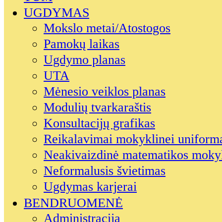
UGDYMAS
Mokslo metai/Atostogos
Pamokų laikas
Ugdymo planas
UTA
Mėnesio veiklos planas
Modulių tvarkaraštis
Konsultacijų grafikas
Reikalavimai mokyklinei uniform
Neakivaizdinė matematikos moky
Neformalusis švietimas
Ugdymas karjerai
BENDRUOMENĖ
Administracija