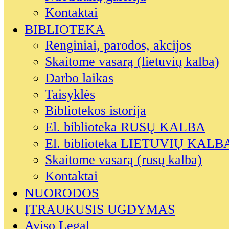
Kontaktai
BIBLIOTEKA
Renginiai, parodos, akcijos
Skaitome vasarą (lietuvių kalba)
Darbo laikas
Taisyklės
Bibliotekos istorija
El. biblioteka RUSŲ KALBA
El. biblioteka LIETUVIŲ KALB
Skaitome vasarą (rusų kalba)
Kontaktai
NUORODOS
ĮTRAUKUSIS UGDYMAS
Aviso Legal