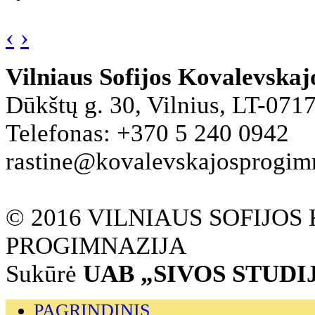
‹
›
Vilniaus Sofijos Kovalevska
Dūkštų g. 30, Vilnius, LT-071
Telefonas: +370 5 240 0942
rastine@kovalevskajosprogimna
© 2016 VILNIAUS SOFIJO
PROGIMNAZIJA
Sukūrė
UAB „SIVOS STUDI
PAGRINDINIS