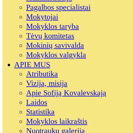
Pagalbos specialistai
Mokytojai
Mokyklos taryba
Tėvų komitetas
Mokinių savivalda
Mokyklos valgykla
APIE MUS
Atributika
Vizija, misija
Apie Sofiją Kovalevskają
Laidos
Statistika
Mokyklos laikraštis
Nuotraukų galerija