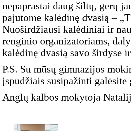
nepaprastai daug šiltų, gerų j
pajutome kalėdinę dvasią – „Th
Nuoširdžiausi kalėdiniai ir na
renginio organizatoriams, daly
kalėdinę dvasią savo širdyse ir 
P.S. Su mūsų gimnazijos moki
įspūdžiais susipažinti galėsite
Anglų kalbos mokytoja Natali