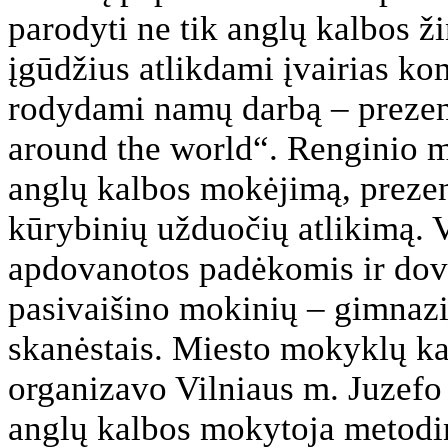
parodyti ne tik anglų kalbos ž
įgūdžius atlikdami įvairias ko
rodydami namų darbą – prezent
around the world“. Renginio 
anglų kalbos mokėjimą, prezen
kūrybinių užduočių atlikimą.
apdovanotos padėkomis ir dov
pasivaišino mokinių – gimnazi
skanėstais. Miesto mokyklų kal
organizavo Vilniaus m. Juzefo
anglų kalbos mokytoja metodi