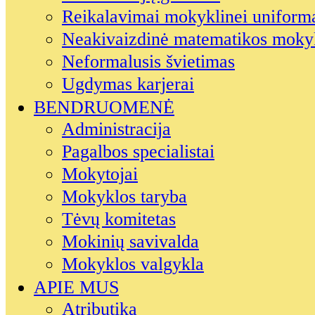
Reikalavimai mokyklinei uniform
Neakivaizdinė matematikos moky
Neformalusis švietimas
Ugdymas karjerai
BENDRUOMENĖ
Administracija
Pagalbos specialistai
Mokytojai
Mokyklos taryba
Tėvų komitetas
Mokinių savivalda
Mokyklos valgykla
APIE MUS
Atributika