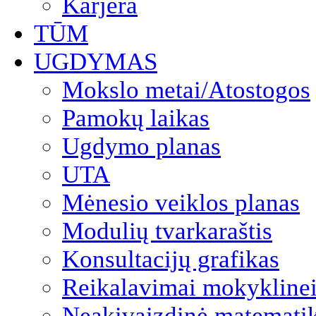
Karjera
TŪM
UGDYMAS
Mokslo metai/Atostogos
Pamokų laikas
Ugdymo planas
UTA
Mėnesio veiklos planas
Modulių tvarkaraštis
Konsultacijų grafikas
Reikalavimai mokyklinei
Neakivaizdinė matemati