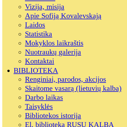
Vizija, misija
Apie Sofiją Kovalevskają
Laidos
Statistika
Mokyklos laikraštis
Nuotraukų galerija
Kontaktai
BIBLIOTEKA
Renginiai, parodos, akcijos
Skaitome vasarą (lietuvių kalba)
Darbo laikas
Taisyklės
Bibliotekos istorija
El. biblioteka RUSŲ KALBA