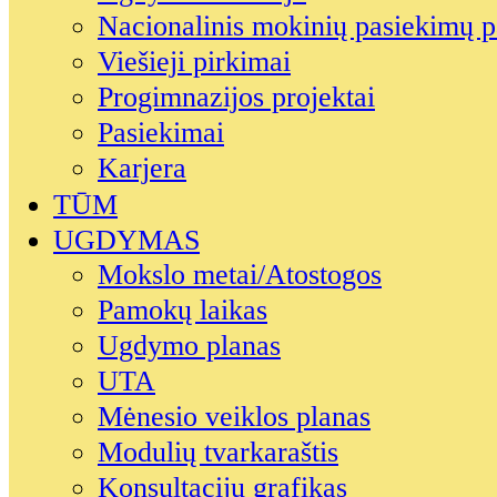
Nacionalinis mokinių pasiekimų p
Viešieji pirkimai
Progimnazijos projektai
Pasiekimai
Karjera
TŪM
UGDYMAS
Mokslo metai/Atostogos
Pamokų laikas
Ugdymo planas
UTA
Mėnesio veiklos planas
Modulių tvarkaraštis
Konsultacijų grafikas