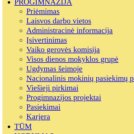
PROGIMNAZIJA
Priėmimas
Laisvos darbo vietos
Administracinė informacija
Įsivertinimas
Vaiko gerovės komisija
Visos dienos mokyklos grupė
Ugdymas šeimoje
Nacionalinis mokinių pasiekimų p
Viešieji pirkimai
Progimnazijos projektai
Pasiekimai
Karjera
TŪM