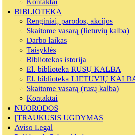
Kontaktai
BIBLIOTEKA
Renginiai, parodos, akcijos
Skaitome vasarą (lietuvių kalba)
Darbo laikas
Taisyklės
Bibliotekos istorija
El. biblioteka RUSŲ KALBA
El. biblioteka LIETUVIŲ KALB
Skaitome vasarą (rusų kalba)
Kontaktai
NUORODOS
ĮTRAUKUSIS UGDYMAS
Aviso Legal