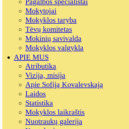
Pagalbos specialistai
Mokytojai
Mokyklos taryba
Tėvų komitetas
Mokinių savivalda
Mokyklos valgykla
APIE MUS
Atributika
Vizija, misija
Apie Sofiją Kovalevskają
Laidos
Statistika
Mokyklos laikraštis
Nuotraukų galerija