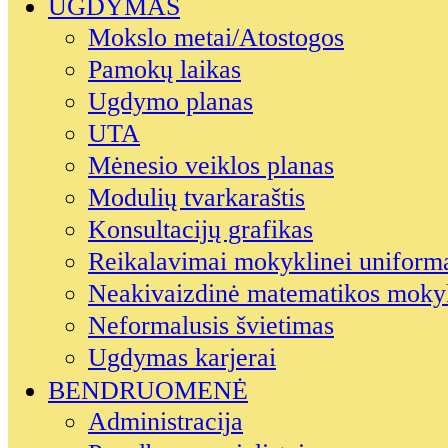
UGDYMAS
Mokslo metai/Atostogos
Pamokų laikas
Ugdymo planas
UTA
Mėnesio veiklos planas
Modulių tvarkaraštis
Konsultacijų grafikas
Reikalavimai mokyklinei uniform
Neakivaizdinė matematikos moky
Neformalusis švietimas
Ugdymas karjerai
BENDRUOMENĖ
Administracija