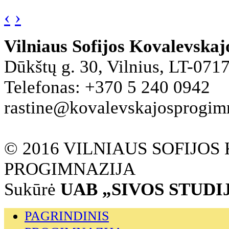
‹
›
Vilniaus Sofijos Kovalevska
Dūkštų g. 30, Vilnius, LT-071
Telefonas: +370 5 240 0942
rastine@kovalevskajosprogimna
© 2016 VILNIAUS SOFIJO
PROGIMNAZIJA
Sukūrė
UAB „SIVOS STUDI
PAGRINDINIS