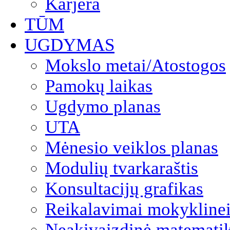
Karjera
TŪM
UGDYMAS
Mokslo metai/Atostogos
Pamokų laikas
Ugdymo planas
UTA
Mėnesio veiklos planas
Modulių tvarkaraštis
Konsultacijų grafikas
Reikalavimai mokyklinei
Neakivaizdinė matemati