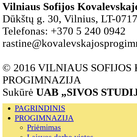
Vilniaus Sofijos Kovalevska
Dūkštų g. 30, Vilnius, LT-071
Telefonas: +370 5 240 0942
rastine@kovalevskajosprogimna
© 2016 VILNIAUS SOFIJO
PROGIMNAZIJA
Sukūrė
UAB „SIVOS STUDI
PAGRINDINIS
PROGIMNAZIJA
Priėmimas