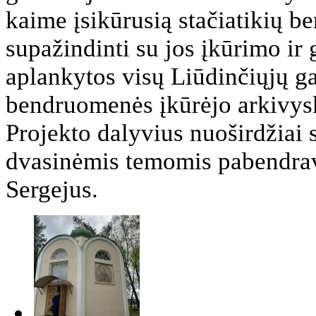
kaime įsikūrusią stačiatikių 
supažindinti su jos įkūrimo ir
aplankytos visų Liūdinčiųjų ga
bendruomenės įkūrėjo arkivys
Projekto dalyvius nuoširdžiai s
dvasinėmis temomis pabendravo
Sergejus.