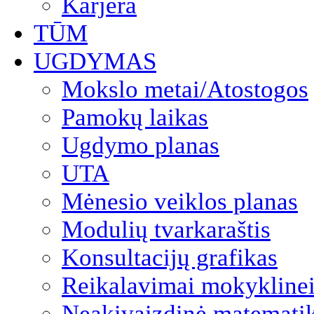
Karjera
TŪM
UGDYMAS
Mokslo metai/Atostogos
Pamokų laikas
Ugdymo planas
UTA
Mėnesio veiklos planas
Modulių tvarkaraštis
Konsultacijų grafikas
Reikalavimai mokyklinei
Neakivaizdinė matemati