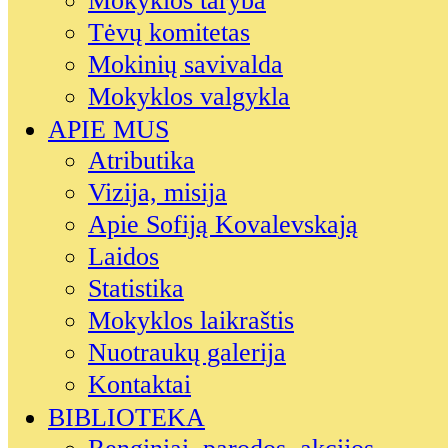
Mokyklos taryba
Tėvų komitetas
Mokinių savivalda
Mokyklos valgykla
APIE MUS
Atributika
Vizija, misija
Apie Sofiją Kovalevskają
Laidos
Statistika
Mokyklos laikraštis
Nuotraukų galerija
Kontaktai
BIBLIOTEKA