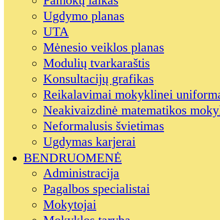
Pamokų laikas
Ugdymo planas
UTA
Mėnesio veiklos planas
Modulių tvarkaraštis
Konsultacijų grafikas
Reikalavimai mokyklinei uniform
Neakivaizdinė matematikos moky
Neformalusis švietimas
Ugdymas karjerai
BENDRUOMENĖ
Administracija
Pagalbos specialistai
Mokytojai