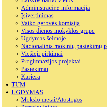
Laisvos darbo vietos
Administracinė informacija
Įsivertinimas
Vaiko gerovės komisija
Visos dienos mokyklos grupė
Ugdymas šeimoje
Nacionalinis mokinių pasiekimų p
Viešieji pirkimai
Progimnazijos projektai
Pasiekimai
Karjera
TŪM
UGDYMAS
Mokslo metai/Atostogos