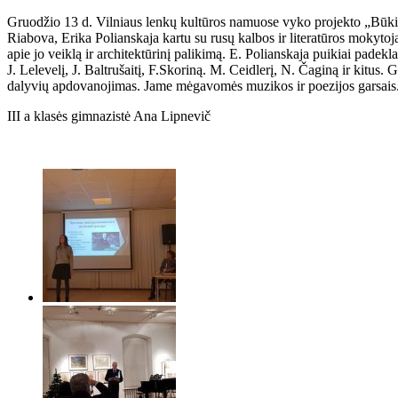
Gruodžio 13 d. Vilniaus lenkų kultūros namuose vyko projekto „Būkime
Riabova, Erika Polianskaja kartu su rusų kalbos ir literatūros mokyto
apie jo veiklą ir architektūrinį palikimą. E. Polianskaja puikiai pade
J. Lelevelį, J. Baltrušaitį, F.Skoriną. M. Ceidlerį, N. Čaginą ir kitus
dalyvių apdovanojimas. Jame mėgavomės muzikos ir poezijos garsais
III a klasės gimnazistė Ana Lipnevič