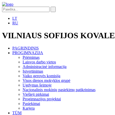
LT
RU
VILNIAUS SOFIJOS KOVAL
PAGRINDINIS
PROGIMNAZIJA
Priėmimas
Laisvos darbo vietos
Administracinė informacija
Įsivertinimas
Vaiko gerovės komisija
Visos dienos mokyklos grupė
Ugdymas šeimoje
Nacionalinis mokinių pasiekimų patikrinimas
Viešieji pirkimai
Progimnazijos projektai
Pasiekimai
Karjera
TŪM