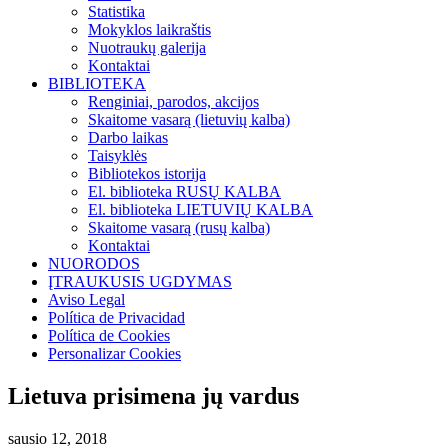
Statistika
Mokyklos laikraštis
Nuotraukų galerija
Kontaktai
BIBLIOTEKA
Renginiai, parodos, akcijos
Skaitome vasarą (lietuvių kalba)
Darbo laikas
Taisyklės
Bibliotekos istorija
El. biblioteka RUSŲ KALBA
El. biblioteka LIETUVIŲ KALBA
Skaitome vasarą (rusų kalba)
Kontaktai
NUORODOS
ĮTRAUKUSIS UGDYMAS
Aviso Legal
Política de Privacidad
Política de Cookies
Personalizar Cookies
Lietuva prisimena jų vardus
sausio 12, 2018