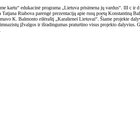
 kartu“ edukacinė programa „Lietuva prisimena jų vardus“. III c ir d k
ja Tatjana Riabova parengė prezentaciją apie rusų poetą Konstantiną Bal
klamavo K. Balmonto eilėraštį „Karalienei Lietuvai“. Šiame projekte daly
. Gimnazistų įžvalgos ir išradingumas praturtino visus projekto dalyvius
.