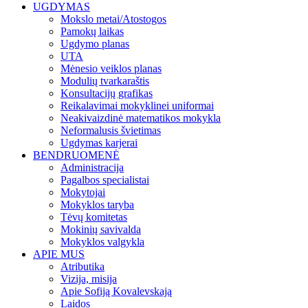
UGDYMAS
Mokslo metai/Atostogos
Pamokų laikas
Ugdymo planas
UTA
Mėnesio veiklos planas
Modulių tvarkaraštis
Konsultacijų grafikas
Reikalavimai mokyklinei uniformai
Neakivaizdinė matematikos mokykla
Neformalusis švietimas
Ugdymas karjerai
BENDRUOMENĖ
Administracija
Pagalbos specialistai
Mokytojai
Mokyklos taryba
Tėvų komitetas
Mokinių savivalda
Mokyklos valgykla
APIE MUS
Atributika
Vizija, misija
Apie Sofiją Kovalevskają
Laidos