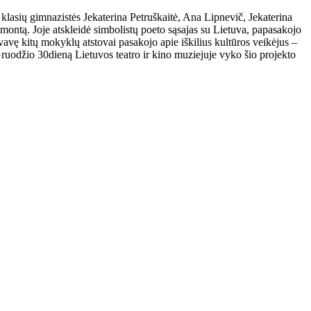
lasių gimnazistės Jekaterina Petruškaitė, Ana Lipnevič, Jekaterina
montą. Joje atskleidė simbolistų poeto sąsajas su Lietuva, papasakojo
vavę kitų mokyklų atstovai pasakojo apie iškilius kultūros veikėjus –
. Gruodžio 30dieną Lietuvos teatro ir kino muziejuje vyko šio projekto