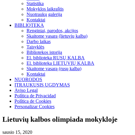
Statistika
Mokyklos laikraštis
Nuotraukų galerija
Kontaktai
BIBLIOTEKA
Renginiai, parodos, akcijos
Skaitome vasarą (lietuvių kalba)
Darbo laikas
Taisyklės
Bibliotekos istorija
El. biblioteka RUSŲ KALBA
El. biblioteka LIETUVIŲ KALBA
Skaitome vasarą (rusų kalba)
Kontaktai
NUORODOS
ĮTRAUKUSIS UGDYMAS
Aviso Legal
Política de Privacidad
Política de Cookies
Personalizar Cookies
Lietuvių kalbos olimpiada mokykloje
sausio 15, 2020