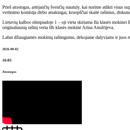
Prieš atostogas, artėjančių švenčių siautuly, kai norime atlikti visus
vertinimo komisija dirbo atsakingai, kruopščiai skaitė rašinius, diskut
Lietuvių kalbos olimpiadoje 1 – oji vieta skiriama IIa klasės mokinei 
originaliausią rašinį verta IIb klasės mokinė Arina Anufrijeva.
Labai džiaugiamės mokinių raštingumu, dėkojame dalyviams ir juos 
2026-08-02
16:05
Atostogos