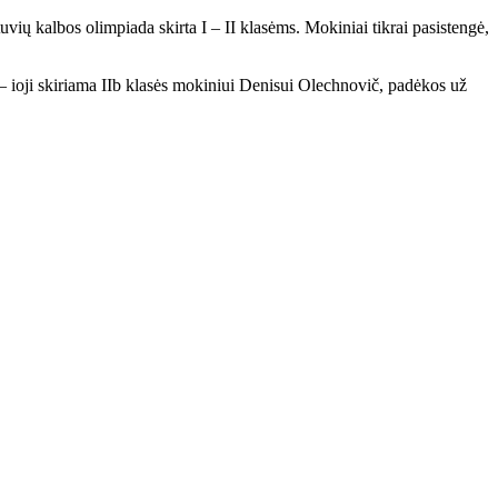
vių kalbos olimpiada skirta I – II klasėms. Mokiniai tikrai pasistengė,
3 – ioji skiriama IIb klasės mokiniui Denisui Olechnovič, padėkos už