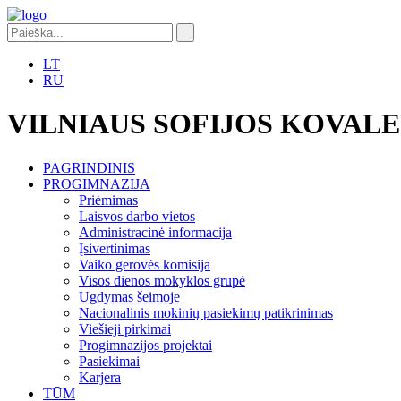
LT
RU
VILNIAUS SOFIJOS KOVAL
PAGRINDINIS
PROGIMNAZIJA
Priėmimas
Laisvos darbo vietos
Administracinė informacija
Įsivertinimas
Vaiko gerovės komisija
Visos dienos mokyklos grupė
Ugdymas šeimoje
Nacionalinis mokinių pasiekimų patikrinimas
Viešieji pirkimai
Progimnazijos projektai
Pasiekimai
Karjera
TŪM