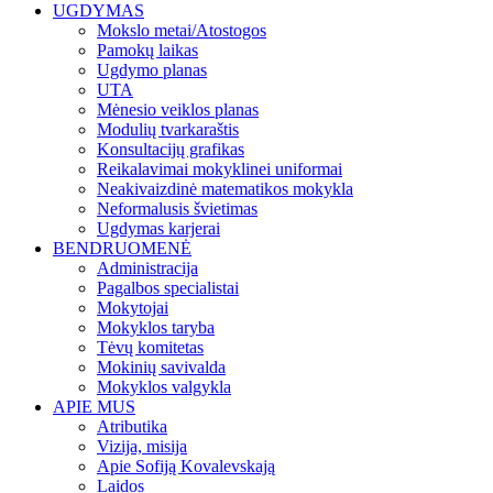
UGDYMAS
Mokslo metai/Atostogos
Pamokų laikas
Ugdymo planas
UTA
Mėnesio veiklos planas
Modulių tvarkaraštis
Konsultacijų grafikas
Reikalavimai mokyklinei uniformai
Neakivaizdinė matematikos mokykla
Neformalusis švietimas
Ugdymas karjerai
BENDRUOMENĖ
Administracija
Pagalbos specialistai
Mokytojai
Mokyklos taryba
Tėvų komitetas
Mokinių savivalda
Mokyklos valgykla
APIE MUS
Atributika
Vizija, misija
Apie Sofiją Kovalevskają
Laidos