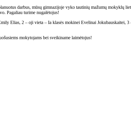
 suplanuotus darbus, mūsų gimnazijoje vyko tautinių mažumų mokyklų lietu
avo. Pagaliau turime nugalėtojus!
Emily Elias, 2 – oji vieta – Ia klasės mokinei Evelinai Jokubauskaitei, 
ruošusiems mokytojams bei sveikiname laimėtojus!