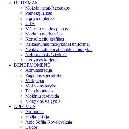
UGDYMAS
Mokslo metai/Atostogos
Pamokų laikas
Ugdymo planas
UTA
Mėnesio veiklos planas
Modulių tvarkaraštis
Konsultacijų grafikas
Reikalavimai mokyklinei uniformai
Neakivaizdinė matematikos mokykla
Neformalusis švietimas
Ugdymas karjerai
BENDRUOMENĖ
Administracija
Pagalbos specialistai
Mokytojai
Mokyklos taryba
Tėvų komitetas
Mokinių savivalda
Mokyklos valgykla
APIE MUS
Atributika
Vizija, misija
Apie Sofiją Kovalevskają
Laidos