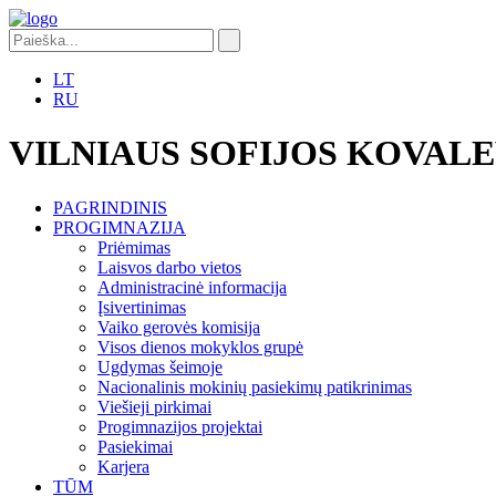
LT
RU
VILNIAUS SOFIJOS KOVAL
PAGRINDINIS
PROGIMNAZIJA
Priėmimas
Laisvos darbo vietos
Administracinė informacija
Įsivertinimas
Vaiko gerovės komisija
Visos dienos mokyklos grupė
Ugdymas šeimoje
Nacionalinis mokinių pasiekimų patikrinimas
Viešieji pirkimai
Progimnazijos projektai
Pasiekimai
Karjera
TŪM