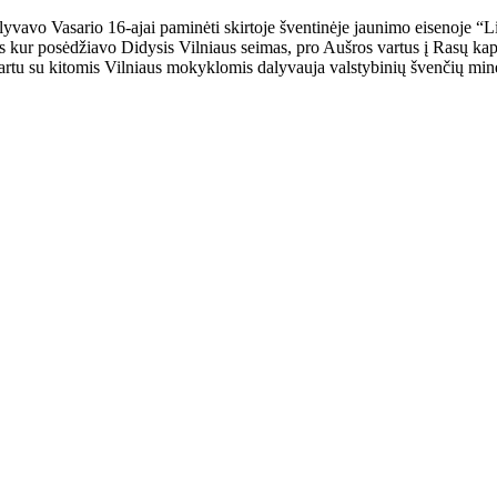
lyvavo Vasario 16-ajai paminėti skirtoje šventinėje jaunimo eisenoje “L
 kur posėdžiavo Didysis Vilniaus seimas, pro Aušros vartus į Rasų kapin
 kartu su kitomis Vilniaus mokyklomis dalyvauja valstybinių švenčių mi