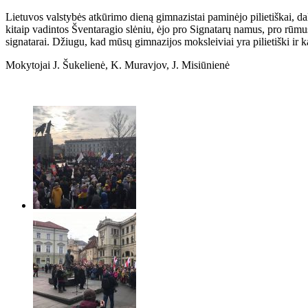
Lietuvos valstybės atkūrimo dieną gimnazistai paminėjo pilietiškai, da
kitaip vadintos Šventaragio slėniu, ėjo pro Signatarų namus, pro rūmus
signatarai. Džiugu, kad mūsų gimnazijos moksleiviai yra pilietiški ir
Mokytojai J. Šukelienė, K. Muravjov, J. Misiūnienė