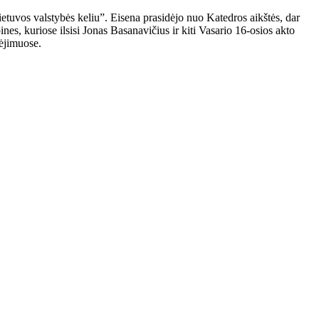
ietuvos valstybės keliu”. Eisena prasidėjo nuo Katedros aikštės, dar
es, kuriose ilsisi Jonas Basanavičius ir kiti Vasario 16-osios akto
nėjimuose.