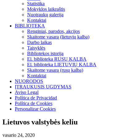
Statistika
Mokyklos laikraštis
Nuotraukų galerija
Kontaktai
BIBLIOTEKA
Renginiai, parodos, akcijos
Skaitome vasarą (lietuvių kalba)
Darbo laikas
Taisyklės
Bibliotekos istorija
El. biblioteka RUSŲ KALBA
El. biblioteka LIETUVIŲ KALBA
Skaitome vasarą (rusų kalba)
Kontaktai
NUORODOS
ĮTRAUKUSIS UGDYMAS
Aviso Legal
Política de Privacidad
Política de Cookies
Personalizar Cookies
Lietuvos valstybės keliu
vasario 24, 2020