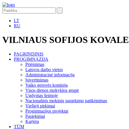
LT
RU
VILNIAUS SOFIJOS KOVAL
PAGRINDINIS
PROGIMNAZIJA
Priėmimas
Laisvos darbo vietos
Administracinė informacija
Įsivertinimas
Vaiko gerovės komisija
Visos dienos mokyklos grupė
Ugdymas šeimoje
Nacionalinis mokinių pasiekimų patikrinimas
Viešieji pirkimai
Progimnazijos projektai
Pasiekimai
Karjera
TŪM