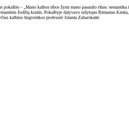
pokalbis – „Mano kalbos ribos žymi mano pasaulio ribas: semantika ir 
semantinis žodžių kraitis. Pokalbyje dalyvavo rašytojas Rimantas Kmita,
ius kalbino lingvistikos profesorė Jolanta Zabarskaitė.