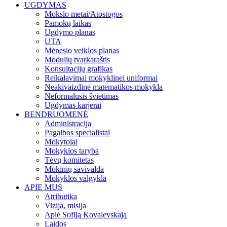
UGDYMAS
Mokslo metai/Atostogos
Pamokų laikas
Ugdymo planas
UTA
Mėnesio veiklos planas
Modulių tvarkaraštis
Konsultacijų grafikas
Reikalavimai mokyklinei uniformai
Neakivaizdinė matematikos mokykla
Neformalusis švietimas
Ugdymas karjerai
BENDRUOMENĖ
Administracija
Pagalbos specialistai
Mokytojai
Mokyklos taryba
Tėvų komitetas
Mokinių savivalda
Mokyklos valgykla
APIE MUS
Atributika
Vizija, misija
Apie Sofiją Kovalevskają
Laidos