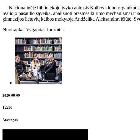
Nacionalinėje bibliotekoje įvyko antrasis Kalbos klubo organizuotas 
realiojo pasaulio sąveiką, analizuoti prasmės kūrimo mechanizmai ir 
gimnazijos lietuvių kalbos mokytoja Andželika Aleksandravičiūtė. Sveč
Nuotrauka: Vygaudas Juozaitis
2026-08-09
12:10
Atostogos