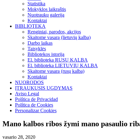
Statistika
Mokyklos laikraštis
Nuotraukų galerija
Kontaktai
BIBLIOTEKA
Renginiai, parodos, akcijos
Skaitome vasarą (lietuvių kalba)
Darbo laikas
Taisyklės
Bibliotekos istorija
El. biblioteka RUSŲ KALBA
El. biblioteka LIETUVIŲ KALBA
Skaitome vasarą (rusų kalba)
Kontaktai
NUORODOS
ĮTRAUKUSIS UGDYMAS
Aviso Legal
Política de Privacidad
Política de Cookies
Personalizar Cookies
Mano kalbos ribos žymi mano pasaulio riba
vasario 28, 2020