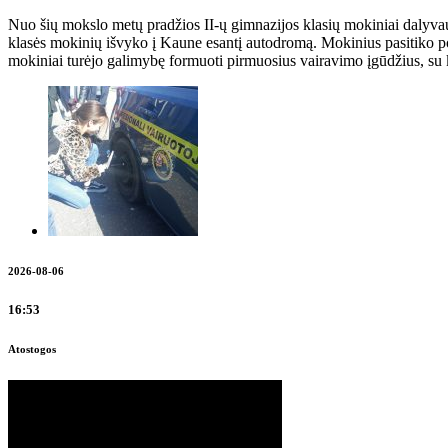
Nuo šių mokslo metų pradžios II-ų gimnazijos klasių mokiniai dalyva
klasės mokinių išvyko į Kaune esantį autodromą. Mokinius pasitiko po
mokiniai turėjo galimybę formuoti pirmuosius vairavimo įgūdžius, su k
2026-08-06
16:53
Atostogos