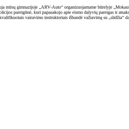
uja mūsų gimnazijoje „ARV-Auto“ organizuojamame būrelyje „Mokausi bū
licijos pareigūnė, kuri papasakojo apie eismo dalyvių pareigas ir ats
valifikuotais vairavimo instruktoriais išbandė važiavimą su „slidžia“ d