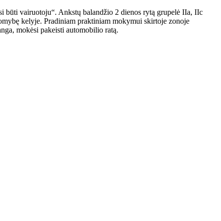
ti vairuotoju“. Ankstų balandžio 2 dienos rytą grupelė IIa, IIc
akomybę kelyje. Pradiniam praktiniam mokymui skirtoje zonoje
anga, mokėsi pakeisti automobilio ratą.