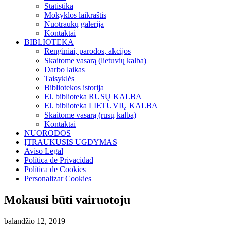
Statistika
Mokyklos laikraštis
Nuotraukų galerija
Kontaktai
BIBLIOTEKA
Renginiai, parodos, akcijos
Skaitome vasarą (lietuvių kalba)
Darbo laikas
Taisyklės
Bibliotekos istorija
El. biblioteka RUSŲ KALBA
El. biblioteka LIETUVIŲ KALBA
Skaitome vasarą (rusų kalba)
Kontaktai
NUORODOS
ĮTRAUKUSIS UGDYMAS
Aviso Legal
Política de Privacidad
Política de Cookies
Personalizar Cookies
Mokausi būti vairuotoju
balandžio 12, 2019