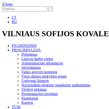
LT
RU
VILNIAUS SOFIJOS KOVAL
PAGRINDINIS
PROGIMNAZIJA
Priėmimas
Laisvos darbo vietos
Administracinė informacija
Įsivertinimas
Vaiko gerovės komisija
Visos dienos mokyklos grupė
Ugdymas šeimoje
Nacionalinis mokinių pasiekimų patikrinimas
Viešieji pirkimai
Progimnazijos projektai
Pasiekimai
Karjera
TŪM