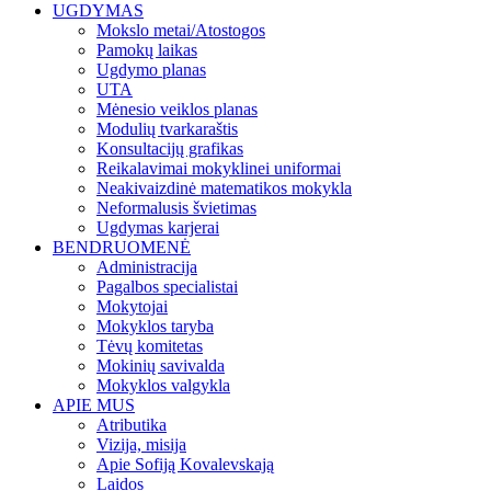
UGDYMAS
Mokslo metai/Atostogos
Pamokų laikas
Ugdymo planas
UTA
Mėnesio veiklos planas
Modulių tvarkaraštis
Konsultacijų grafikas
Reikalavimai mokyklinei uniformai
Neakivaizdinė matematikos mokykla
Neformalusis švietimas
Ugdymas karjerai
BENDRUOMENĖ
Administracija
Pagalbos specialistai
Mokytojai
Mokyklos taryba
Tėvų komitetas
Mokinių savivalda
Mokyklos valgykla
APIE MUS
Atributika
Vizija, misija
Apie Sofiją Kovalevskają
Laidos