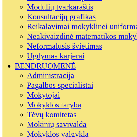
Modulių tvarkaraštis
Konsultacijų grafikas
Reikalavimai mokyklinei uniform
Neakivaizdinė matematikos moky
Neformalusis švietimas
Ugdymas karjerai
BENDRUOMENĖ
Administracija
Pagalbos specialistai
Mokytojai
Mokyklos taryba
Tėvų komitetas
Mokinių savivalda
Mokyklos valgykla