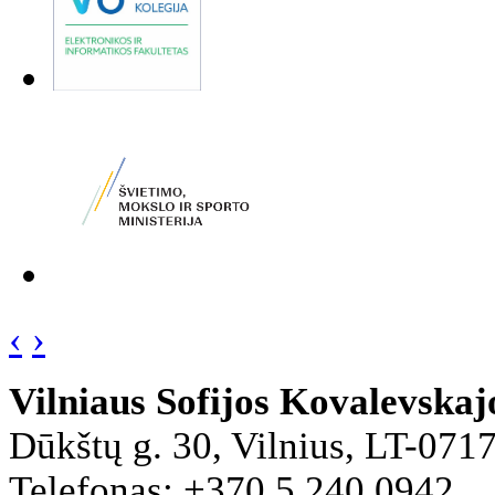
‹
›
Vilniaus Sofijos Kovalevska
Dūkštų g. 30, Vilnius, LT-071
Telefonas: +370 5 240 0942