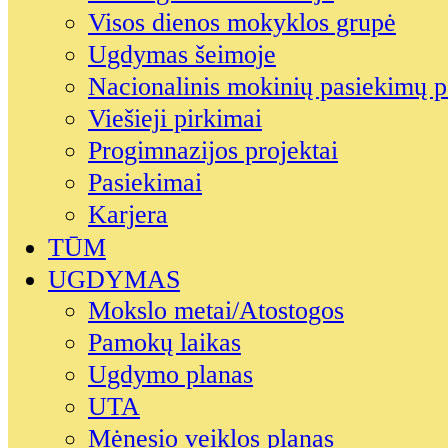
Visos dienos mokyklos grupė
Ugdymas šeimoje
Nacionalinis mokinių pasiekimų p
Viešieji pirkimai
Progimnazijos projektai
Pasiekimai
Karjera
TŪM
UGDYMAS
Mokslo metai/Atostogos
Pamokų laikas
Ugdymo planas
UTA
Mėnesio veiklos planas