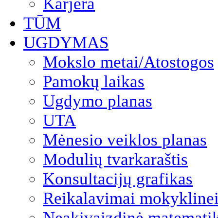
Karjera
TŪM
UGDYMAS
Mokslo metai/Atostogos
Pamokų laikas
Ugdymo planas
UTA
Mėnesio veiklos planas
Modulių tvarkaraštis
Konsultacijų grafikas
Reikalavimai mokyklinei
Neakivaizdinė matemati