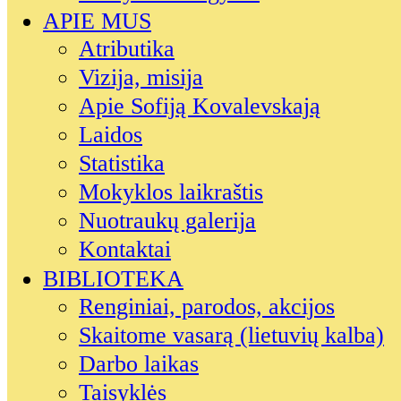
APIE MUS
Atributika
Vizija, misija
Apie Sofiją Kovalevskają
Laidos
Statistika
Mokyklos laikraštis
Nuotraukų galerija
Kontaktai
BIBLIOTEKA
Renginiai, parodos, akcijos
Skaitome vasarą (lietuvių kalba)
Darbo laikas
Taisyklės