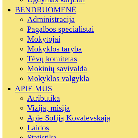
BENDRUOMENĖ
Administracija
Pagalbos specialistai
Mokytojai
Mokyklos taryba
Tėvų komitetas
Mokinių savivalda
Mokyklos valgykla
APIE MUS
Atributika
Vizija, misija
Apie Sofiją Kovalevskają
Laidos
Statistika