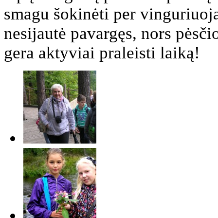
smagu šokinėti per vinguriuoj
nesijautė pavargęs, nors pėsči
gera aktyviai praleisti laiką!