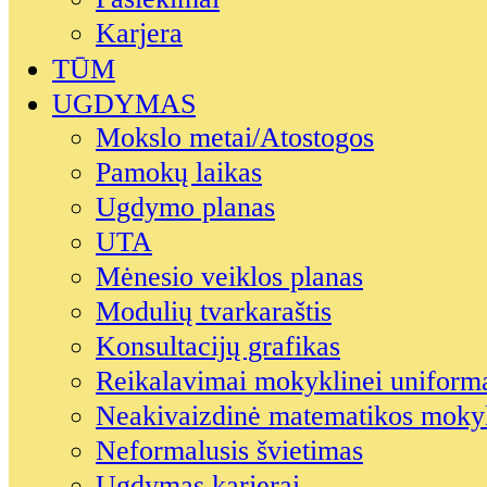
Karjera
TŪM
UGDYMAS
Mokslo metai/Atostogos
Pamokų laikas
Ugdymo planas
UTA
Mėnesio veiklos planas
Modulių tvarkaraštis
Konsultacijų grafikas
Reikalavimai mokyklinei uniform
Neakivaizdinė matematikos moky
Neformalusis švietimas
Ugdymas karjerai