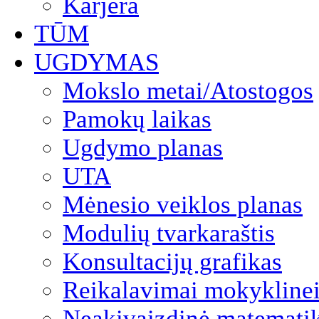
Karjera
TŪM
UGDYMAS
Mokslo metai/Atostogos
Pamokų laikas
Ugdymo planas
UTA
Mėnesio veiklos planas
Modulių tvarkaraštis
Konsultacijų grafikas
Reikalavimai mokyklinei
Neakivaizdinė matemati