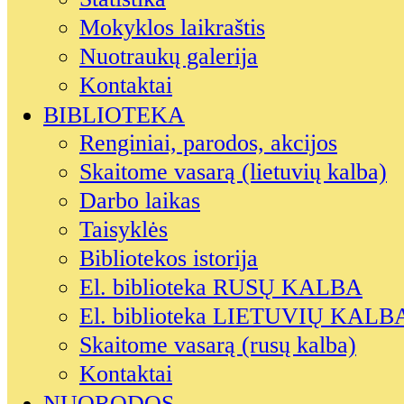
Mokyklos laikraštis
Nuotraukų galerija
Kontaktai
BIBLIOTEKA
Renginiai, parodos, akcijos
Skaitome vasarą (lietuvių kalba)
Darbo laikas
Taisyklės
Bibliotekos istorija
El. biblioteka RUSŲ KALBA
El. biblioteka LIETUVIŲ KALB
Skaitome vasarą (rusų kalba)
Kontaktai
NUORODOS