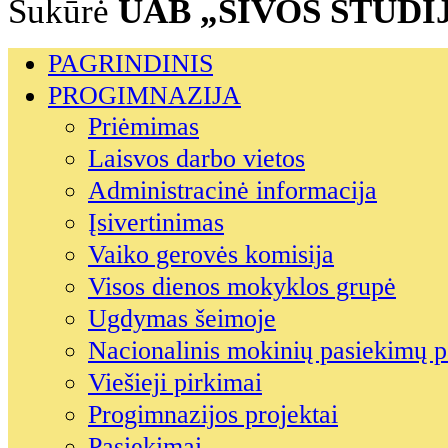
Sukūrė
UAB „SIVOS STUDI
PAGRINDINIS
PROGIMNAZIJA
Priėmimas
Laisvos darbo vietos
Administracinė informacija
Įsivertinimas
Vaiko gerovės komisija
Visos dienos mokyklos grupė
Ugdymas šeimoje
Nacionalinis mokinių pasiekimų p
Viešieji pirkimai
Progimnazijos projektai
Pasiekimai