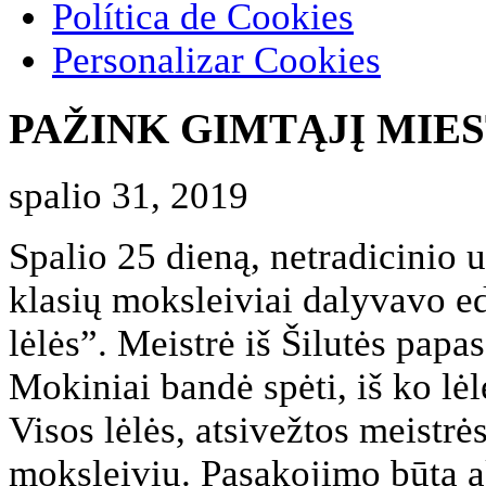
Política de Cookies
Personalizar Cookies
PAŽINK GIMTĄJĮ MIE
spalio 31, 2019
Spalio 25 dieną, netradicinio
klasių moksleiviai dalyvavo e
lėlės”. Meistrė iš Šilutės papa
Mokiniai bandė spėti, iš ko lėl
Visos lėlės, atsivežtos meistr
moksleivių. Pasakojimo būta a