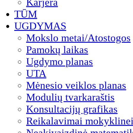
Karjera
TŪM
UGDYMAS
Mokslo metai/Atostogos
Pamokų laikas
Ugdymo planas
UTA
Mėnesio veiklos planas
Modulių tvarkaraštis
Konsultacijų grafikas
Reikalavimai mokyklinei
Neakivaizdinė matemati