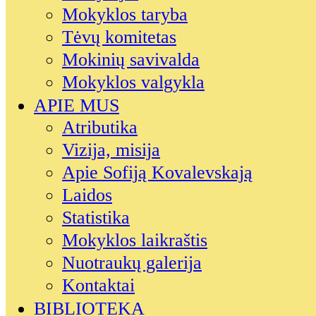
Mokyklos taryba
Tėvų komitetas
Mokinių savivalda
Mokyklos valgykla
APIE MUS
Atributika
Vizija, misija
Apie Sofiją Kovalevskają
Laidos
Statistika
Mokyklos laikraštis
Nuotraukų galerija
Kontaktai
BIBLIOTEKA