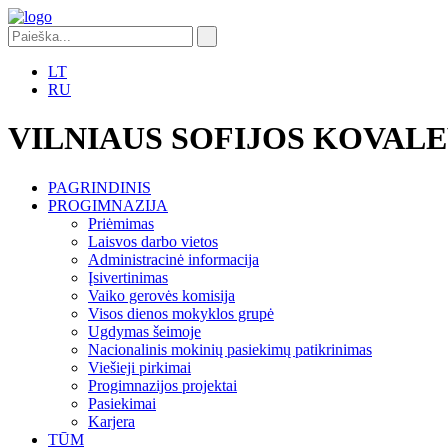
LT
RU
VILNIAUS SOFIJOS KOVAL
PAGRINDINIS
PROGIMNAZIJA
Priėmimas
Laisvos darbo vietos
Administracinė informacija
Įsivertinimas
Vaiko gerovės komisija
Visos dienos mokyklos grupė
Ugdymas šeimoje
Nacionalinis mokinių pasiekimų patikrinimas
Viešieji pirkimai
Progimnazijos projektai
Pasiekimai
Karjera
TŪM