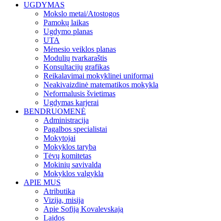
UGDYMAS
Mokslo metai/Atostogos
Pamokų laikas
Ugdymo planas
UTA
Mėnesio veiklos planas
Modulių tvarkaraštis
Konsultacijų grafikas
Reikalavimai mokyklinei uniformai
Neakivaizdinė matematikos mokykla
Neformalusis švietimas
Ugdymas karjerai
BENDRUOMENĖ
Administracija
Pagalbos specialistai
Mokytojai
Mokyklos taryba
Tėvų komitetas
Mokinių savivalda
Mokyklos valgykla
APIE MUS
Atributika
Vizija, misija
Apie Sofiją Kovalevskają
Laidos