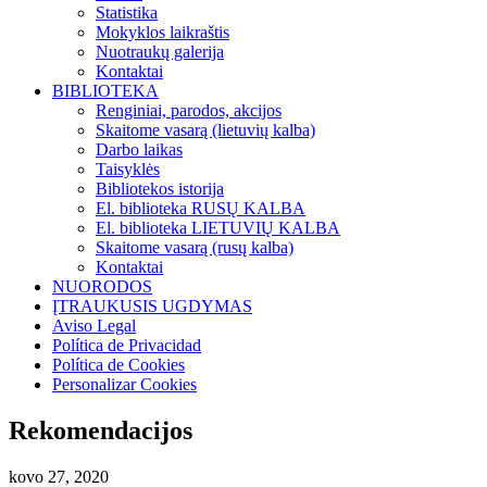
Statistika
Mokyklos laikraštis
Nuotraukų galerija
Kontaktai
BIBLIOTEKA
Renginiai, parodos, akcijos
Skaitome vasarą (lietuvių kalba)
Darbo laikas
Taisyklės
Bibliotekos istorija
El. biblioteka RUSŲ KALBA
El. biblioteka LIETUVIŲ KALBA
Skaitome vasarą (rusų kalba)
Kontaktai
NUORODOS
ĮTRAUKUSIS UGDYMAS
Aviso Legal
Política de Privacidad
Política de Cookies
Personalizar Cookies
Rekomendacijos
kovo 27, 2020