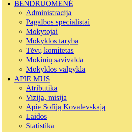
BENDRUOMENĖ
Administracija
Pagalbos specialistai
Mokytojai
Mokyklos taryba
Tėvų komitetas
Mokinių savivalda
Mokyklos valgykla
APIE MUS
Atributika
Vizija, misija
Apie Sofiją Kovalevskają
Laidos
Statistika