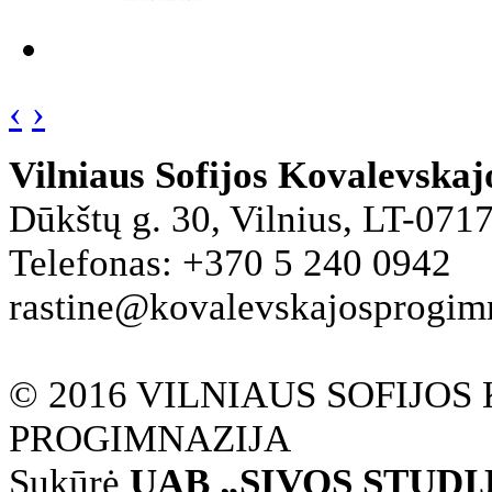
‹
›
Vilniaus Sofijos Kovalevska
Dūkštų g. 30, Vilnius, LT-071
Telefonas: +370 5 240 0942
rastine@kovalevskajosprogimna
© 2016 VILNIAUS SOFIJO
PROGIMNAZIJA
Sukūrė
UAB „SIVOS STUDI