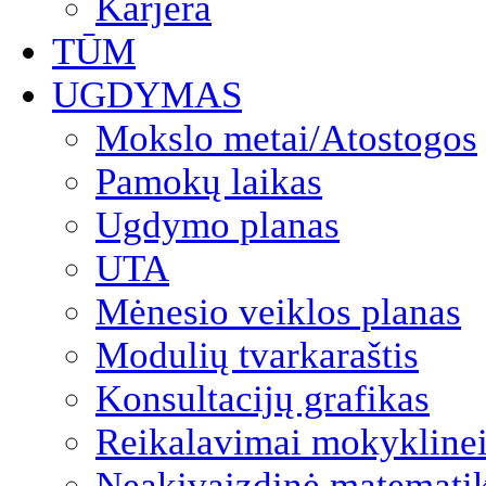
Karjera
TŪM
UGDYMAS
Mokslo metai/Atostogos
Pamokų laikas
Ugdymo planas
UTA
Mėnesio veiklos planas
Modulių tvarkaraštis
Konsultacijų grafikas
Reikalavimai mokyklinei
Neakivaizdinė matemati