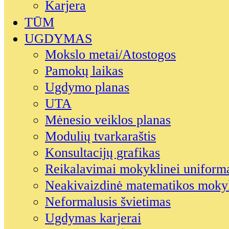
Karjera
TŪM
UGDYMAS
Mokslo metai/Atostogos
Pamokų laikas
Ugdymo planas
UTA
Mėnesio veiklos planas
Modulių tvarkaraštis
Konsultacijų grafikas
Reikalavimai mokyklinei uniform
Neakivaizdinė matematikos moky
Neformalusis švietimas
Ugdymas karjerai