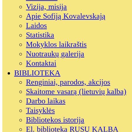
Vizija, misija
Apie Sofiją Kovalevskają
Laidos
Statistika
Mokyklos laikraštis
Nuotraukų galerija
Kontaktai
BIBLIOTEKA
Renginiai, parodos, akcijos
Skaitome vasarą (lietuvių kalba)
Darbo laikas
Taisyklės
Bibliotekos istorija
El. biblioteka RUSŲ KALBA