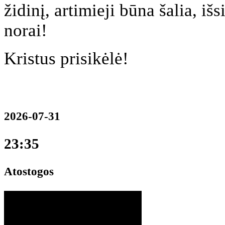
židinį, artimieji būna šalia, išs
norai!
Kristus prisikėlė!
2026-07-31
23:35
Atostogos