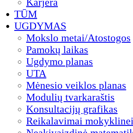
Karjera
TŪM
UGDYMAS
Mokslo metai/Atostogos
Pamokų laikas
Ugdymo planas
UTA
Mėnesio veiklos planas
Modulių tvarkaraštis
Konsultacijų grafikas
Reikalavimai mokyklinei
Neakivaizdinė matemati