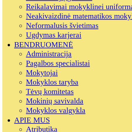
Reikalavimai mokyklinei uniform
Neakivaizdinė matematikos moky
Neformalusis švietimas
Ugdymas karjerai
BENDRUOMENĖ
Administracija
Pagalbos specialistai
Mokytojai
Mokyklos taryba
Tėvų komitetas
Mokinių savivalda
Mokyklos valgykla
APIE MUS
Atributika