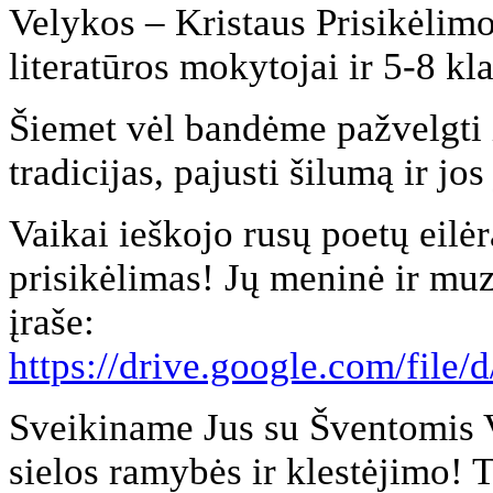
Velykos – Kristaus Prisikėlimo
literatūros mokytojai ir 5-8 kl
Šiemet vėl bandėme pažvelgti į 
tradicijas, pajusti šilumą ir jo
Vaikai ieškojo rusų poetų eilė
prisikėlimas! Jų meninė ir muz
įraše:
https://drive.google.com/f
Sveikiname Jus su Šventomis 
sielos ramybės ir klestėjimo! 