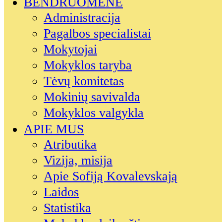
BENDRUOMENĖ
Administracija
Pagalbos specialistai
Mokytojai
Mokyklos taryba
Tėvų komitetas
Mokinių savivalda
Mokyklos valgykla
APIE MUS
Atributika
Vizija, misija
Apie Sofiją Kovalevskają
Laidos
Statistika