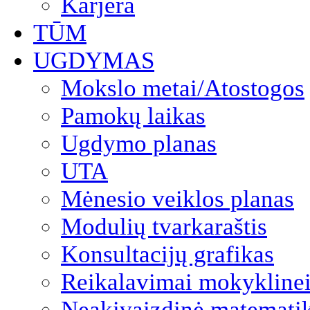
Karjera
TŪM
UGDYMAS
Mokslo metai/Atostogos
Pamokų laikas
Ugdymo planas
UTA
Mėnesio veiklos planas
Modulių tvarkaraštis
Konsultacijų grafikas
Reikalavimai mokyklinei
Neakivaizdinė matemati