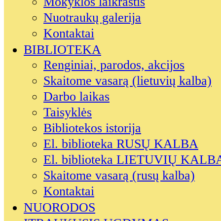
Mokyklos laikraštis
Nuotraukų galerija
Kontaktai
BIBLIOTEKA
Renginiai, parodos, akcijos
Skaitome vasarą (lietuvių kalba)
Darbo laikas
Taisyklės
Bibliotekos istorija
El. biblioteka RUSŲ KALBA
El. biblioteka LIETUVIŲ KALB
Skaitome vasarą (rusų kalba)
Kontaktai
NUORODOS