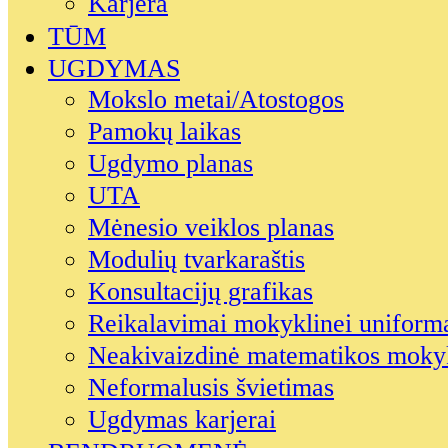
Karjera
TŪM
UGDYMAS
Mokslo metai/Atostogos
Pamokų laikas
Ugdymo planas
UTA
Mėnesio veiklos planas
Modulių tvarkaraštis
Konsultacijų grafikas
Reikalavimai mokyklinei uniform
Neakivaizdinė matematikos moky
Neformalusis švietimas
Ugdymas karjerai