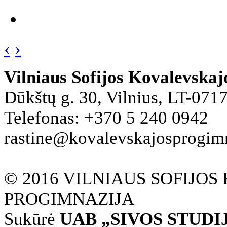
‹
›
Vilniaus Sofijos Kovalevska
Dūkštų g. 30, Vilnius, LT-071
Telefonas: +370 5 240 0942
rastine@kovalevskajosprogimna
© 2016 VILNIAUS SOFIJO
PROGIMNAZIJA
Sukūrė
UAB „SIVOS STUDI