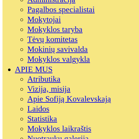
Pagalbos specialistai
Mokytojai
Mokyklos taryba
Tėvų komitetas
Mokinių savivalda
Mokyklos valgykla
APIE MUS
Atributika
Vizija, misija
Apie Sofiją Kovalevskają
Laidos
Statistika
Mokyklos laikraštis
Nuotraukų galerija