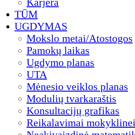
Karjera
TŪM
UGDYMAS
Mokslo metai/Atostogos
Pamokų laikas
Ugdymo planas
UTA
Mėnesio veiklos planas
Modulių tvarkaraštis
Konsultacijų grafikas
Reikalavimai mokyklinei
Neakivaizdinė matemati