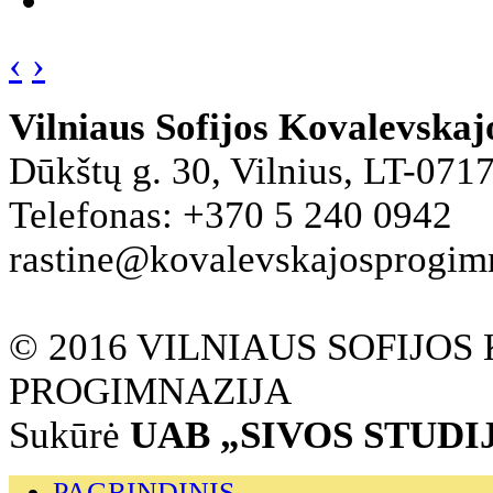
‹
›
Vilniaus Sofijos Kovalevska
Dūkštų g. 30, Vilnius, LT-071
Telefonas: +370 5 240 0942
rastine@kovalevskajosprogimna
© 2016 VILNIAUS SOFIJO
PROGIMNAZIJA
Sukūrė
UAB „SIVOS STUDI
PAGRINDINIS