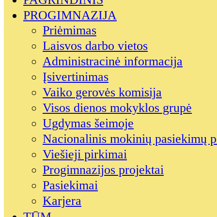
PROGIMNAZIJA
Priėmimas
Laisvos darbo vietos
Administracinė informacija
Įsivertinimas
Vaiko gerovės komisija
Visos dienos mokyklos grupė
Ugdymas šeimoje
Nacionalinis mokinių pasiekimų p
Viešieji pirkimai
Progimnazijos projektai
Pasiekimai
Karjera
TŪM