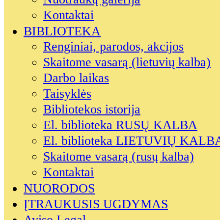
Kontaktai
BIBLIOTEKA
Renginiai, parodos, akcijos
Skaitome vasarą (lietuvių kalba)
Darbo laikas
Taisyklės
Bibliotekos istorija
El. biblioteka RUSŲ KALBA
El. biblioteka LIETUVIŲ KALB
Skaitome vasarą (rusų kalba)
Kontaktai
NUORODOS
ĮTRAUKUSIS UGDYMAS
Aviso Legal