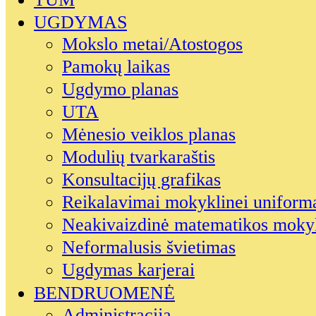
UGDYMAS
Mokslo metai/Atostogos
Pamokų laikas
Ugdymo planas
UTA
Mėnesio veiklos planas
Modulių tvarkaraštis
Konsultacijų grafikas
Reikalavimai mokyklinei uniform
Neakivaizdinė matematikos moky
Neformalusis švietimas
Ugdymas karjerai
BENDRUOMENĖ
Administracija