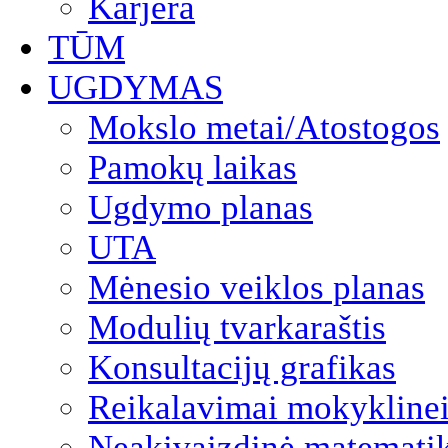
Karjera
TŪM
UGDYMAS
Mokslo metai/Atostogos
Pamokų laikas
Ugdymo planas
UTA
Mėnesio veiklos planas
Modulių tvarkaraštis
Konsultacijų grafikas
Reikalavimai mokyklinei
Neakivaizdinė matemati