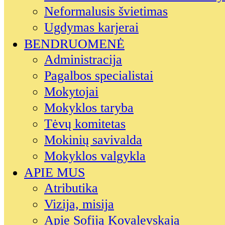
Neformalusis švietimas
Ugdymas karjerai
BENDRUOMENĖ
Administracija
Pagalbos specialistai
Mokytojai
Mokyklos taryba
Tėvų komitetas
Mokinių savivalda
Mokyklos valgykla
APIE MUS
Atributika
Vizija, misija
Apie Sofiją Kovalevskają