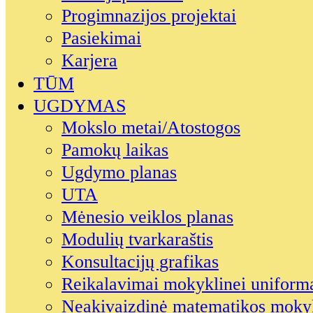
Progimnazijos projektai
Pasiekimai
Karjera
TŪM
UGDYMAS
Mokslo metai/Atostogos
Pamokų laikas
Ugdymo planas
UTA
Mėnesio veiklos planas
Modulių tvarkaraštis
Konsultacijų grafikas
Reikalavimai mokyklinei uniform
Neakivaizdinė matematikos moky