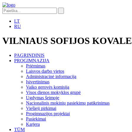
LT
RU
VILNIAUS SOFIJOS KOVAL
PAGRINDINIS
PROGIMNAZIJA
Priėmimas
Laisvos darbo vietos
Administracinė informacija
Įsivertinimas
Vaiko gerovės komisija
Visos dienos mokyklos grupė
Ugdymas šeimoje
Nacionalinis mokinių pasiekimų patikrinimas
Viešieji pirkimai
Progimnazijos projektai
Pasiekimai
Karjera
TŪM