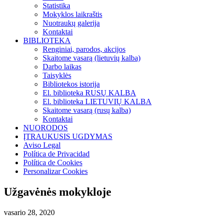
Statistika
Mokyklos laikraštis
Nuotraukų galerija
Kontaktai
BIBLIOTEKA
Renginiai, parodos, akcijos
Skaitome vasarą (lietuvių kalba)
Darbo laikas
Taisyklės
Bibliotekos istorija
El. biblioteka RUSŲ KALBA
El. biblioteka LIETUVIŲ KALBA
Skaitome vasarą (rusų kalba)
Kontaktai
NUORODOS
ĮTRAUKUSIS UGDYMAS
Aviso Legal
Política de Privacidad
Política de Cookies
Personalizar Cookies
Užgavėnės mokykloje
vasario 28, 2020