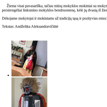
Žiema visai pavasariška, tačiau mūsų mokyklos mokiniai su mokytoja
persirengėliai linksmino mokyklos bendruomenę, kėlė jų dvasią iš žiemos
Dėkojame mokytojai ir mokiniams už tradicijų tąsą ir pozityvias emoci
Tekstas: Andželika Aleksandravičiūtė