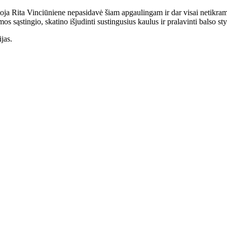
 Rita Vinciūniene nepasidavė šiam apgaulingam ir dar visai netikram 
 sąstingio, skatino išjudinti sustingusius kaulus ir pralavinti balso st
jas.