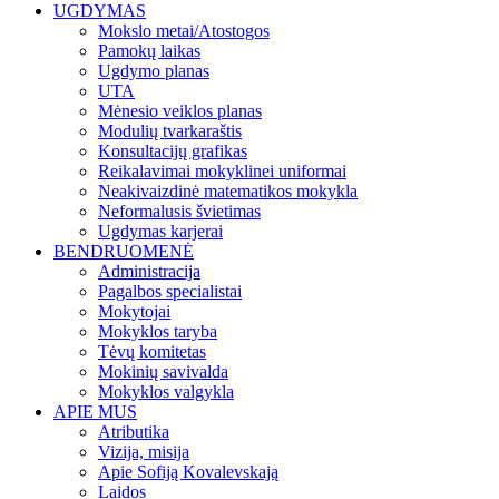
UGDYMAS
Mokslo metai/Atostogos
Pamokų laikas
Ugdymo planas
UTA
Mėnesio veiklos planas
Modulių tvarkaraštis
Konsultacijų grafikas
Reikalavimai mokyklinei uniformai
Neakivaizdinė matematikos mokykla
Neformalusis švietimas
Ugdymas karjerai
BENDRUOMENĖ
Administracija
Pagalbos specialistai
Mokytojai
Mokyklos taryba
Tėvų komitetas
Mokinių savivalda
Mokyklos valgykla
APIE MUS
Atributika
Vizija, misija
Apie Sofiją Kovalevskają
Laidos