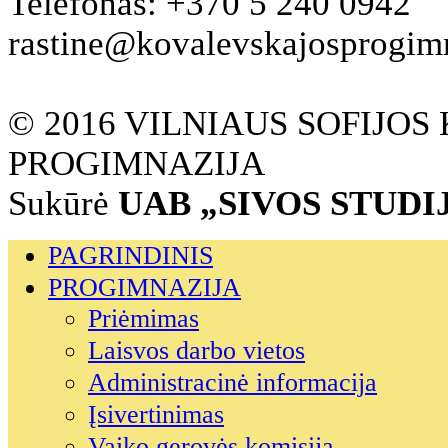
Telefonas: +370 5 240 0942
rastine@kovalevskajosprogimna
© 2016 VILNIAUS SOFIJO
PROGIMNAZIJA
Sukūrė
UAB „SIVOS STUDI
PAGRINDINIS
PROGIMNAZIJA
Priėmimas
Laisvos darbo vietos
Administracinė informacija
Įsivertinimas
Vaiko gerovės komisija