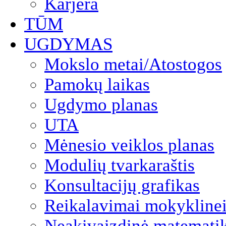
Karjera
TŪM
UGDYMAS
Mokslo metai/Atostogos
Pamokų laikas
Ugdymo planas
UTA
Mėnesio veiklos planas
Modulių tvarkaraštis
Konsultacijų grafikas
Reikalavimai mokyklinei
Neakivaizdinė matemati