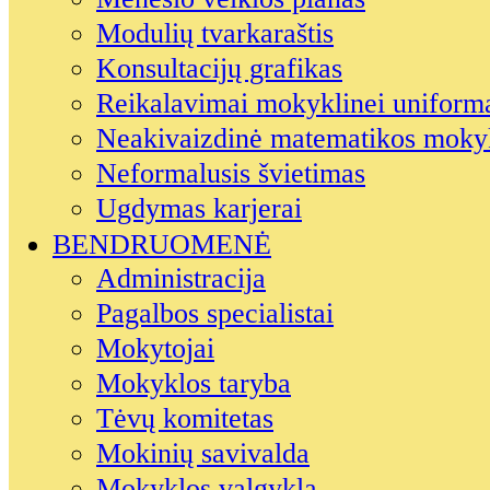
Modulių tvarkaraštis
Konsultacijų grafikas
Reikalavimai mokyklinei uniform
Neakivaizdinė matematikos moky
Neformalusis švietimas
Ugdymas karjerai
BENDRUOMENĖ
Administracija
Pagalbos specialistai
Mokytojai
Mokyklos taryba
Tėvų komitetas
Mokinių savivalda
Mokyklos valgykla