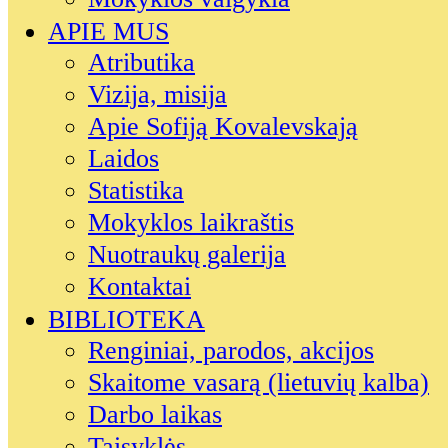
APIE MUS
Atributika
Vizija, misija
Apie Sofiją Kovalevskają
Laidos
Statistika
Mokyklos laikraštis
Nuotraukų galerija
Kontaktai
BIBLIOTEKA
Renginiai, parodos, akcijos
Skaitome vasarą (lietuvių kalba)
Darbo laikas
Taisyklės