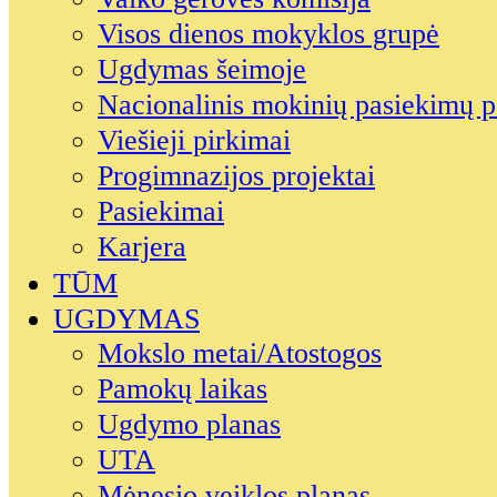
Visos dienos mokyklos grupė
Ugdymas šeimoje
Nacionalinis mokinių pasiekimų p
Viešieji pirkimai
Progimnazijos projektai
Pasiekimai
Karjera
TŪM
UGDYMAS
Mokslo metai/Atostogos
Pamokų laikas
Ugdymo planas
UTA
Mėnesio veiklos planas