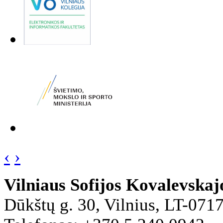
‹
›
Vilniaus Sofijos Kovalevska
Dūkštų g. 30, Vilnius, LT-071