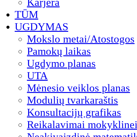
Karjera
TŪM
UGDYMAS
Mokslo metai/Atostogos
Pamokų laikas
Ugdymo planas
UTA
Mėnesio veiklos planas
Modulių tvarkaraštis
Konsultacijų grafikas
Reikalavimai mokyklinei
Neakivaizdinė matemati