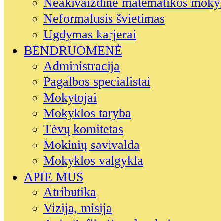
Neakivaizdinė matematikos moky
Neformalusis švietimas
Ugdymas karjerai
BENDRUOMENĖ
Administracija
Pagalbos specialistai
Mokytojai
Mokyklos taryba
Tėvų komitetas
Mokinių savivalda
Mokyklos valgykla
APIE MUS
Atributika
Vizija, misija