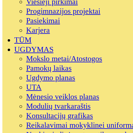
Viešieji pirkimai
Progimnazijos projektai
Pasiekimai
Karjera
TŪM
UGDYMAS
Mokslo metai/Atostogos
Pamokų laikas
Ugdymo planas
UTA
Mėnesio veiklos planas
Modulių tvarkaraštis
Konsultacijų grafikas
Reikalavimai mokyklinei uniform