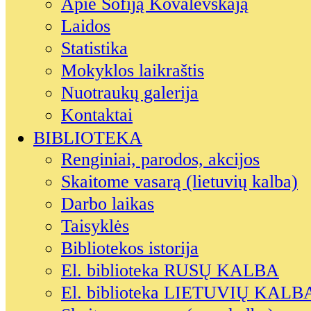
Apie Sofiją Kovalevskają
Laidos
Statistika
Mokyklos laikraštis
Nuotraukų galerija
Kontaktai
BIBLIOTEKA
Renginiai, parodos, akcijos
Skaitome vasarą (lietuvių kalba)
Darbo laikas
Taisyklės
Bibliotekos istorija
El. biblioteka RUSŲ KALBA
El. biblioteka LIETUVIŲ KALB