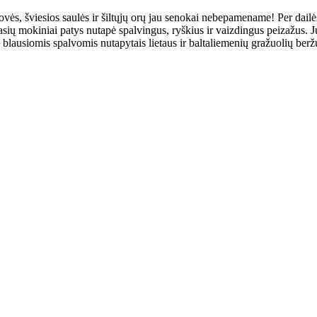
rovės, šviesios saulės ir šiltųjų orų jau senokai nebepamename! Per dai
asių mokiniai patys nutapė spalvingus, ryškius ir vaizdingus peizažus.
i blausiomis spalvomis nutapytais lietaus ir baltaliemenių gražuolių ber