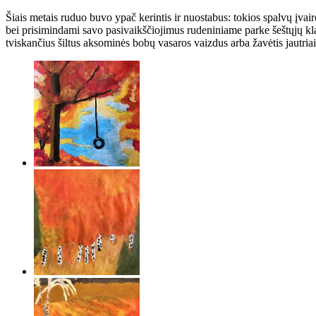
Šiais metais ruduo buvo ypač kerintis ir nuostabus: tokios spalvų įvai
bei prisimindami savo pasivaikščiojimus rudeniniame parke šeštųjų kl
tviskančius šiltus aksominės bobų vasaros vaizdus arba žavėtis jautria