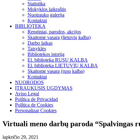
Statistika
Mokyklos laikraštis
Nuotraukų galerija
Kontaktai
BIBLIOTEKA
Renginiai, parodos, akcijos
Skaitome vasarą (lietuvių kalba)
Darbo laikas
Taisyklės
Bibliotekos istorija
El. biblioteka RUSŲ KALBA
El. biblioteka LIETUVIŲ KALBA
Skaitome vasarą (rusų kalba)
Kontaktai
NUORODOS
ĮTRAUKUSIS UGDYMAS
Aviso Legal
Política de Privacidad
Política de Cookies
Personalizar Cookies
Virtuali meno darbų paroda “Spalvingas 
lapkričio 29, 2021