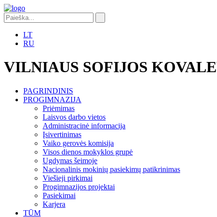
LT
RU
VILNIAUS SOFIJOS KOVAL
PAGRINDINIS
PROGIMNAZIJA
Priėmimas
Laisvos darbo vietos
Administracinė informacija
Įsivertinimas
Vaiko gerovės komisija
Visos dienos mokyklos grupė
Ugdymas šeimoje
Nacionalinis mokinių pasiekimų patikrinimas
Viešieji pirkimai
Progimnazijos projektai
Pasiekimai
Karjera
TŪM