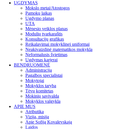
UGDYMAS
Mokslo metai/Atostogos
Pamokų laikas
Ugdymo planas
UTA
Mėnesio veiklos planas
Modulių tvarkaraštis
Konsultacijų grafikas
Reikalavimai mokyklinei uniformai
Neakivaizdinė matematikos mokykla
Neformalusis švietimas
Ugdymas karjerai
BENDRUOMENĖ
Administracija
Pagalbos specialistai
Mokytojai
Mokyklos taryba
Tėvų komitetas
Mokinių savivalda
Mokyklos valgykla
APIE MUS
Atributika
Vizija, misija
Apie Sofiją Kovalevskają
Laidos