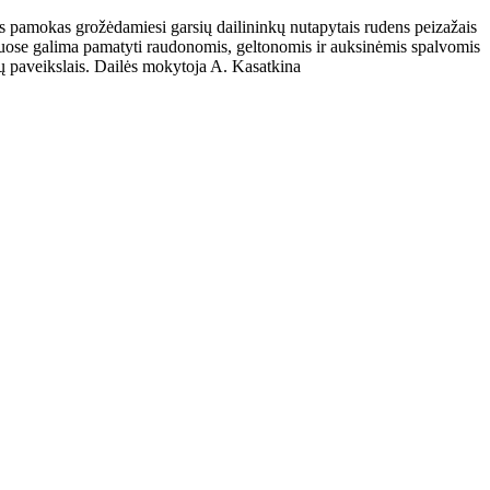
lės pamokas grožėdamiesi garsių dailininkų nutapytais rudens peizažais
 Juose galima pamatyti raudonomis, geltonomis ir auksinėmis spalvomis
žų paveikslais. Dailės mokytoja A. Kasatkina